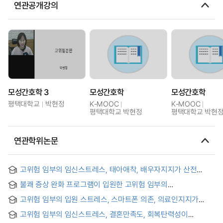
연관공개강의
모성간호학 3
모성간호학
모성간호학
평택대학교
박현정
K-MOOC
K-MOOC
평택대학교 박현정
평택대학교 박현
연관학위논문
고위험 임부의 임신스트레스, 태아애착, 배우자지지가 산전
건강관리 행위에 미치는 영향 = Influence of pregnancy
불쾌 증상 완화 프로그램이 입원한 고위험 임부의
stress, maternal-fetal attachment, spouse support on
조기진통스트레스, 불안, 신체적 및 상황적 불편감에 미치는 효과
prenatal health management behavior in high-risk
고위험 임부의 입원 스트레스, 스마트폰 의존, 의료인지지가
= Effect of Unpleasant Symptoms Relief Program on
pregnant women
수면의 질에 미치는 영향
Preterm labor Stress, Anxiety, Physical and Situatinal
고위험 임부의 임신스트레스, 결혼만족도, 회복탄력성이
Discomfort among Hospitalized High-Risk Pregnant
산전우울에 미치는 영향 = The effects of Pregnancy Stress,