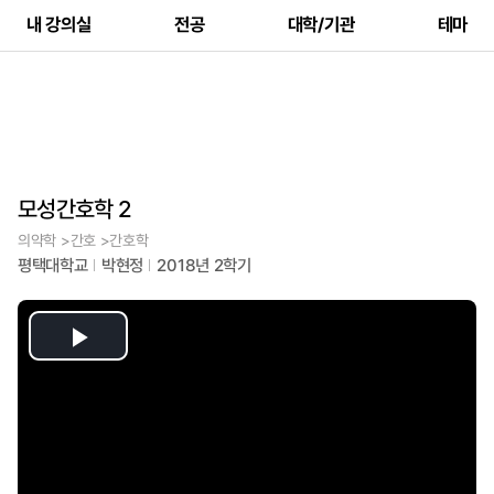
내 강의실
전공
대학/기관
테마
모성간호학 2
의약학 >간호 >간호학
평택대학교
박현정
2018년 2학기
Play
Video