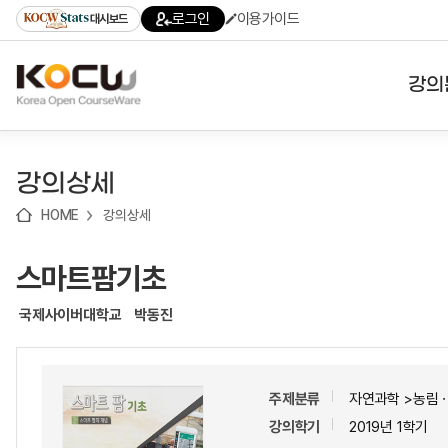
로
로
로
바
로그인
이용가이드
대시보드
가
가
가
로
기
기
기
가
(skip
기
to
강의
content)
대학
강의상세
기관
HOME
강의상세
전공
스마트팜기초
테마
국제사이버대학교
박동진
주제분류
자연과학 >농림
강의학기
2019년 1학기