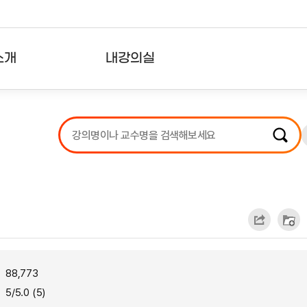
소개
내강의실
?
강의리스트
수강확인증강의
사용자의견
내강의클립
88,773
5/5.0 (5)