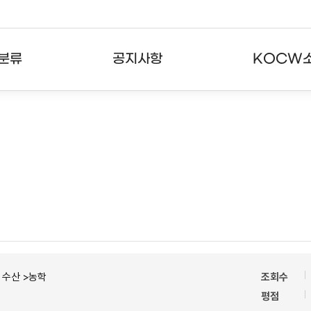
분류
공지사항
KOCW
강의
공지사항
KOCW란
강의
뉴스레터
활용안내
분야
주요통계현황
발자취
강의
서비스도움말
고객센터
ㆍ수산 >농학
조회수
평점