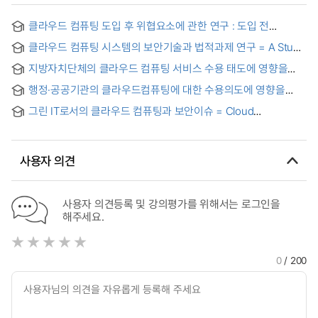
클라우드 컴퓨팅 도입 후 위협요소에 관한 연구 : 도입 전
기대효과와 비교를 중심으로 = A Study on Prioritized
클라우드 컴퓨팅 시스템의 보안기술과 법적과제 연구 = A Study
Challenges Post Cloud Computing Adoption:In
on Security technology of the cloud computing system
Comparison to Expected Benefits Pre Cloud Computing
지방자치단체의 클라우드 컴퓨팅 서비스 수용 태도에 영향을
and legal issues
Adoption
미치는 요인에 관한 연구 : 구성원의 자기효능감과 지각된 신뢰의
행정·공공기관의 클라우드컴퓨팅에 대한 수용의도에 영향을
조절효과를 중심으로 = A Study on the Factors Affecting
미치는 요인에 관한 연구 = A Study on Factors Affecting the
Cloud Computing Service Acceptance Attitude of Local
그린 IT로서의 클라우드 컴퓨팅과 보안이슈 = Cloud
Intention to Adopt Cloud Computing in the Administration
Governments : Focusing on the mediation effect of self-
computing as Green IT and security issues
and Public Institutions
efficacy and perceived trust of members
사용자 의견
사용자 의견등록 및 강의평가를 위해서는 로그인을
해주세요.
0
/ 200