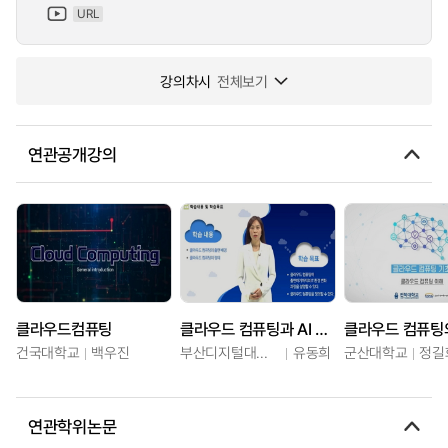
URL
강의차시
전체보기
연관공개강의
클라우드컴퓨팅
클라우드 컴퓨팅과 AI 서비스
클라우드 컴퓨팅
건국대학교
백우진
부산디지털대학교
유동희
군산대학교
정길
연관학위논문