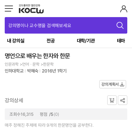
강의명이나 교수명을 검색해보세요
내 강의실
전공
대학/기관
테마
명언으로 배우는 한자와 한문
인문과학 >언어ㆍ문학 >한문학
인하대학교
박혜숙
2016년 1학기
강의계획서
강의상세
조회수16,315
평점
/5
(0)
매주 정해진 주제에 따라 9개의 한문명언을 공부한다.