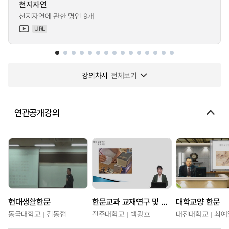
천지자연
천지자연에 관한 명언 9개
URL
강의차시
전체보기
연관공개강의
현대생활한문
한문교과 교재연구 및 지도법
대학교양 한문
동국대학교
김동협
전주대학교
백광호
대전대학교
최예