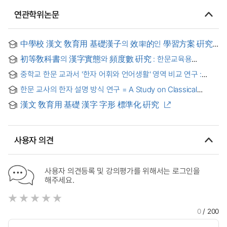
연관학위논문
中學校 漢文 敎育用 基礎漢子의 效率的인 學習方案 硏究 :
部首의 活用을 중심으로 = (A) Study on Effective Learning
初等敎科書의 漢字實態와 頻度數 硏究 : 한문교육용
Method of Basic Educational Chinese Characters in Middle
기초한자 1800字와의 관련을 중심으로 = Study on the Actual
School : focusing on use of badicals
중학교 한문 교과서 '한자 어휘와 언어생활' 영역 비교 연구 :
Condition and Frequency of Chinese Characters in
한문과 교육과정과 교과서의 관련 양상을 중심으로 = A
Elementary Textbook : On the basis of 1800 basic chinese
한문 교사의 한자 설명 방식 연구 = A Study on Classical
Comparative Study of "Chinese character vocabulary and
characters used for educational chinese characters
Chinese Teachers' Explanation Method of Chinese
language life" in the middle school classical Chinese
漢文 敎育用 基礎 漢字 字形 標準化 硏究
Character
textbook : Focused on related aspects of classical
Chinese curriculum and textbook
사용자 의견
사용자 의견등록 및 강의평가를 위해서는 로그인을
해주세요.
0
/ 200