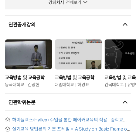
강의차시
전체보기
연관공개강의
교육방법 및 교육공학
교육방법 및 교육공학
교육방법 및 교
동국대학교
김광현
대림대학교
하경표
건국대학교
유병
연관학위논문
하이플렉스(Hyflex) 수업을 통한 메이커교육의 적용 : 중학교
방과후 동아리 중심으로
실기교육 방법론의 기본 프레임 = A Study on Basic Frame of
Methodology for Practical Education