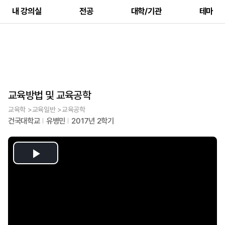
내 강의실
전공
대학/기관
테마
교육방법 및 교육공학
교육학 >교육일반 >교육공학
건국대학교
유병민
2017년 2학기
Play
Video