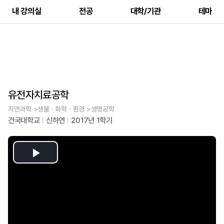
내 강의실
전공
대학/기관
테마
유전자치료공학
자연과학 >생물ㆍ화학ㆍ환경 >생명공학
건국대학교
신하연
2017년 1학기
Play
Video