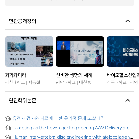
연관공개강의
과학과미래
신비한 생명의 세계
바이오헬스산업
김천대학교
박동철
영남대학교
배한홍
건국대학교
김영
연관학위논문
유전자 검사와 치료에 대한 윤리적 문제 고찰
Targeting as the Leverage: Engineering AAV Delivery and
Production toward Practical Gene Therapy = 전달 효율성과
Human intervertebral disc engineering with atelocollagen
생산 확장성 강화를 통한 AAV 기반 유전자 치료의 실용화 전략