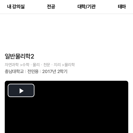
내 강의실
전공
대학/기관
테마
일반물리학2
자연과학 >수학ㆍ물리ㆍ천문ㆍ지리 >물리학
충남대학교
전민용
2017년 2학기
Play
Video