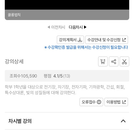
쿨롱법칙
이전차시
다음차시
강의계획서
수강안내 및 수강신청
※ 수강확인증 발급을 위해서는 수강신청이 필요합니다
강의상세
조회수105,590
평점
4.1/5
(13)
학부 1학년을 대상으로 전기장, 자기장, 전자기파, 기하광학, 간섭, 회절,
특수상대론, 빛의 성질등에 대해 강의한다.
오류접수
이용방법
차시별 강의