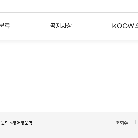
분류
공지사항
KOCW
강의
공지사항
KOCW란
강의
뉴스레터
활용안내
분야
주요통계현황
발자취
강의
서비스도움말
고객센터
ㆍ문학 >영어영문학
조회수