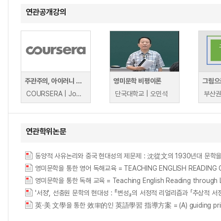
연관공개강의
주관주의, 아이러니 그리고 현대성의 위기
영미문학 비평이론
그림으
COURSERA | Jon Stewart, PhD, Dr theol & phil
단국대학교 | 오민석
부산권
연관학위논문
동양적 사유논리와 중국 현대성의 제문제 : 沈從文의 1930년대 문학
영미문학을 통한 영어 독해교육 = TEACHING ENGLISH READING C
영미문학을 통한 독해 교육 = Teaching English Reading through L
'서정', 선충원 문학의 현대성 : 『변성』의 서정적 리얼리즘과 「추상적 
英·美 文學을 통한 效率的인 英語學習 指導方案 = (A) guiding principle fo