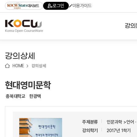
로
로
로
바
로그인
이용가이드
대시보드
가
가
가
로
기
기
기
가
(skip
기
to
강의
content)
대학
강의상세
기관
HOME
강의상세
전공
현대영미문학
테마
충북대학교
한광택
주제분류
인문과학 >언어
강의학기
2017년 1학기