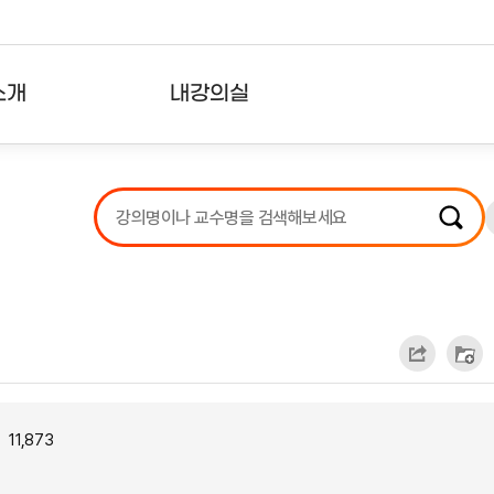
소개
내강의실
?
강의리스트
수강확인증강의
사용자의견
내강의클립
11,873