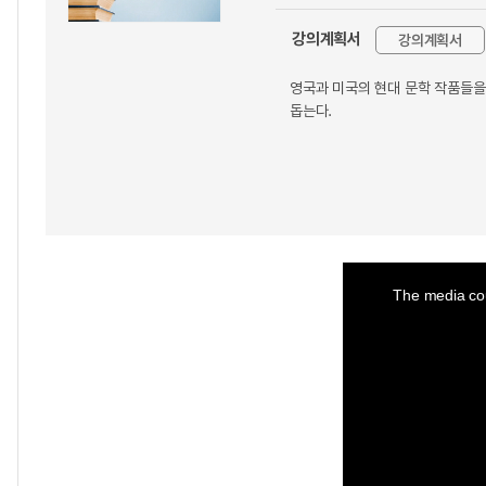
강의계획서
강의계획서
영국과 미국의 현대 문학 작품들을
돕는다.
This
is
a
The media cou
modal
window.