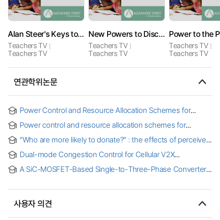
Alan Steer's Keys to Better Behaviour
New Powers to Discipline
Power to the P
Teachers TV
Teachers TV
Teachers TV
Teachers TV
Teachers TV
Teachers TV
연관학위논문
Power Control and Resource Allocation Schemes for
Device-to-Device Communications Underlaying Cellular
Power control and resource allocation schemes for
Networks
device-to-device communications underlaying cellular
“Who are more likely to donate?” : the effects of perceived
networks
controllability on empathy and pro-social behaviour
Dual-mode Congestion Control for Cellular V2X
Communication Environments
A SiC-MOSFET-Based Single-to-Three-Phase Converter
for Cost-Effective Three-Phase Supply in Low-Voltage
Distribution Systems
사용자 의견