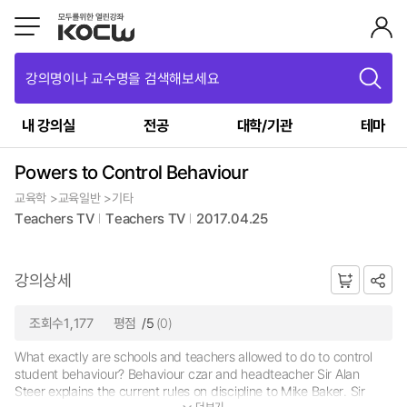
강의명이나 교수명을 검색해보세요
내 강의실
전공
대학/기관
테마
Powers to Control Behaviour
교육학 >교육일반 >기타
Teachers TV
Teachers TV
2017.04.25
강의상세
조회수1,177
평점
/5
(0)
What exactly are schools and teachers allowed to do to control
student behaviour? Behaviour czar and headteacher Sir Alan
Steer explains the current rules on discipline to Mike Baker. Sir
더보기