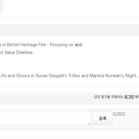
tish Heritage Film - Focusing on
and
t Value Dilemma
부재에서 존재로 : 글래스펠의 『사소한 것들』과 노만의 『안녕, 엄마』에 나타난 여성의 삶과 선택을 중심으로 = From Absence 
0
/200