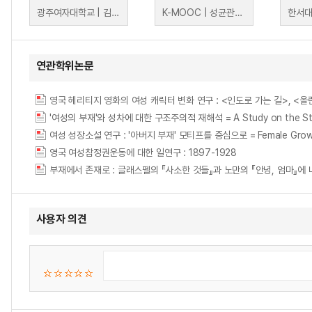
광주여자대학교 | 김지흔
K-MOOC | 성균관대학교 K학술확산연구센터 김혜숙, 김세서리아, 신상후, 이지, 박무영, 고연희, 김수진, 정해은, 김윤정, 김미
한서대
연관학위논문
영국 헤리티지 영화의 여성 캐릭터 변화 연구 : <인도로 가는 길>, <올란도>, <스펜
'여성의 부재'와 성차에 대한 구조주의적 재해석 = A Study on the Structura
여성 성장소설 연구 : '아버지 부재' 모티프를 중심으로 = Female Growt
영국 여성참정권운동에 대한 일연구 : 1897-1928
사용자 의견