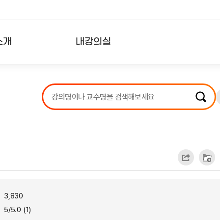
소개
내강의실
?
강의리스트
수강확인증강의
사용자의견
내강의클립
3,830
5/5.0 (1)