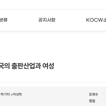
분류
공지사항
KOCW
강의
공지사항
KOCW란
강의
뉴스레터
활용안내
분야
주요통계현황
발자취
 영국의 출판산업과 여성
강의
서비스도움말
고객센터
과학기타 >여성학
조회수
평점