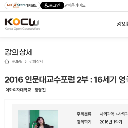
로
로
로
바
로그인
이용가이드
대시보드
가
가
가
로
기
기
기
가
(skip
기
to
강의
content)
대학
강의상세
기관
HOME
강의상세
전공
2016 인문대교수포럼 2부 : 16세기
테마
이화여자대학교
정영진
주제분류
사회과학 >사회
강의학기
2016년 1학기