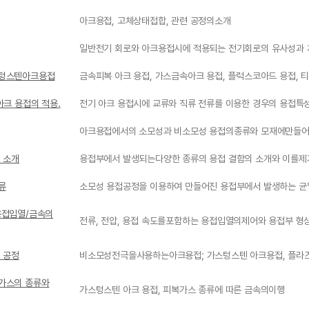
아크용접, 고체상태접합, 관련 공정의소개
일반전기 회로와 아크용접시에 적용되는 전기회로의 유사성과 
스텅스텐아크용접
금속피복 아크 용접, 가스금속아크 용접, 플럭스코아드 용접,
아크 용접의 적용.
전기 아크 용접시에 교류와 직류 전류를 이용한 경우의 용접특
아크용접에서의 소모성과 비소모성 용접의종류와 모재에만들어
 소개
용접부에서 발생되는다양한 종류의 용접 결함의 소개와 이를제
류
소모성 용접공정을 이용하여 만들어진 용접부에서 발생하는 균열
용접입열/금속의
전류, 전압, 용접 속도를포함하는 용접입열의제어와 용접부 형
 공정
비소모성전극을사용하는아크용접; 가스텅스텐 아크용접, 플라즈
복가스의 종류와
가스텅스텐 아크 용접, 피복가스 종류에 따른 금속의이행