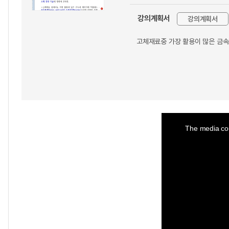
강의계획서
강의계획서
고체재료중 가장 활용이 많은 금
This
is
a
The media cou
modal
window.