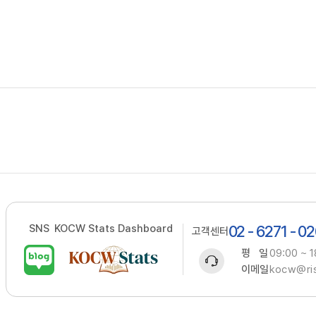
SNS
KOCW Stats Dashboard
02 - 6271 - 0
고객센터
평 일
09:00 ~ 1
이메일
kocw@ris