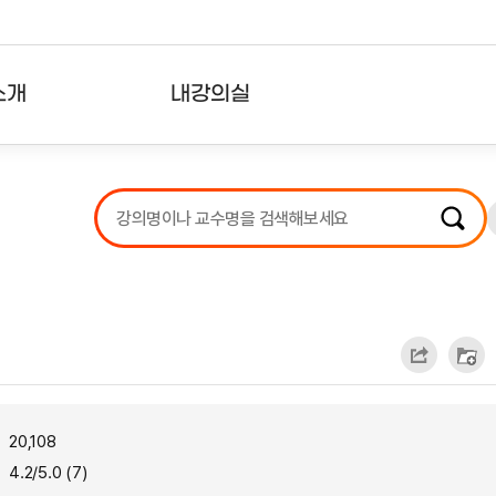
소개
내강의실
?
강의리스트
수강확인증강의
사용자의견
내강의클립
20,108
4.2/5.0 (7)