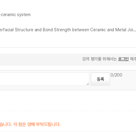
ceramic system
세라믹/金屬接合材의 界面組織과 接合强度에 關한 數値解析 및 實驗的 硏究 = Computational and Experimental Investigations on the Interfacial Structure and Bond Strength between Ceram
강의 평가를 위해서는
로그인
해주
0
/200
습니다. 이 점은 양해 부탁드립니다.