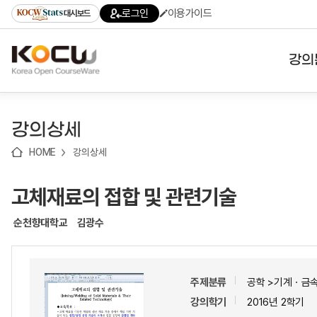
로
로
로
바
로그인
이용가이드
대시보드
가
가
가
로
기
기
기
가
(skip
기
to
강의
content)
대학
강의상세
기관
HOME
강의상세
전공
고체재료의 접합 및 관련기술
테마
순천향대학교
김광수
주제분류
공학 >기계ㆍ금
강의학기
2016년 2학기