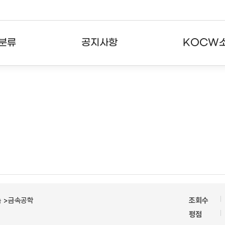
분류
공지사항
KOCW
강의
공지사항
KOCW란
강의
뉴스레터
활용안내
분야
주요통계현황
발자취
강의
서비스도움말
고객센터
속 >금속공학
조회수
평점