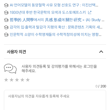
AI 언어모델의 동양철학 사유 모형 선호도 연구 : 이진선택
실험을 통한 철학적 편향성 분석
1930년대 후반 한국문학의 모색과 도스토예프스키
哲學的 人間學에서의 共感 形成에 關한 硏究 = (A) Study on
the formation of sympathy in the philosophical
감각의 입·출력과 탈감각 지평의 확산 : 문화콘텐츠 기획의 새
anthropology
방향 모색
인문학적 소양이 수학영재들의 수학적창의성에 미치는 영향
연구
사용자 의견
사용자 의견등록 및 강의평가를 위해서는 로그인을
해주세요.
0
/ 200