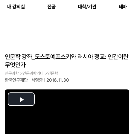
내 강의실
전공
대학/기관
테마
인문학 강좌_도스토예프스키와 러시아 정교: 인간이란
무엇인가
인문과학 >인문과학기타 >인문학
한국연구재단
석영중
2016.11.30
Play
Video