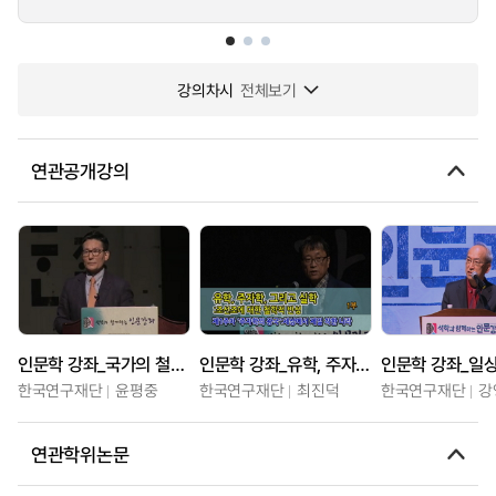
강의차시
전체보기
연관공개강의
인문학 강좌_국가의 철학 - 한반도 현대사의 철학적 성찰
인문학 강좌_유학, 주자학, 그리고 실학 : 조선조에 대한 철학적 반성
인문학 강좌_일
한국연구재단
윤평중
한국연구재단
최진덕
한국연구재단
강
연관학위논문