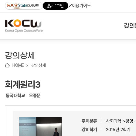
로
로
로
바
로그인
이용가이드
대시보드
가
가
가
로
기
기
기
가
(skip
기
to
강의
content)
대학
강의상세
기관
HOME
강의상세
전공
회계원리3
테마
동국대학교
오종문
주제분류
사회과학 >경영
강의학기
2015년 2학기