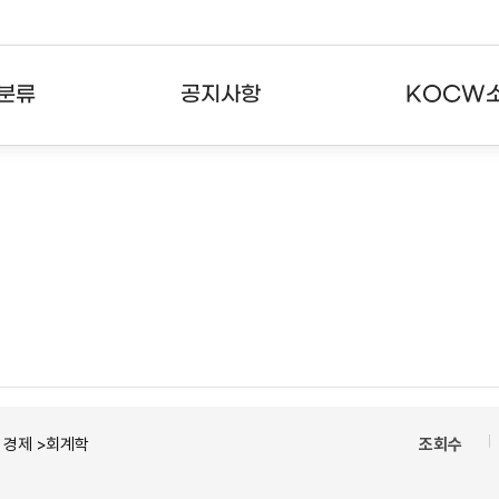
분류
공지사항
KOCW
강의
공지사항
KOCW란
강의
뉴스레터
활용안내
분야
주요통계현황
발자취
강의
서비스도움말
고객센터
ㆍ경제 >회계학
조회수