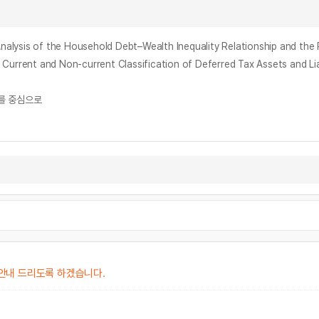
the Household Debt–Wealth Inequality Relationship and the Role
nd Non-current Classification of Deferred Tax Assets and Liabi
를 중심으로
안내 드리도록 하겠습니다.