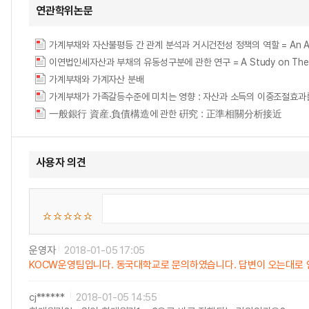
연관학위논문
가계부채와 자산불평등 간 관계 분석과 거시건전성 정책의 역할 = An Analysis of 
이연법인세자산과 부채의 유동성구분에 관한 연구 = A Study on The Current a
가계부채와 가계자산 분배
가계부채가 가족갈등수준에 미치는 영향 : 자산과 소득의 이중조절효과
一般銀行 資産.負債構造에 관한 硏究 : 正準相關分析接近
사용자 의견
운영자
2018-01-05 17:05
KOCW운영팀입니다. 동국대학교로 문의하였습니다. 답변이 오는대로 
cj******
2018-01-05 14:55