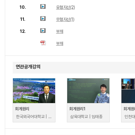
10.
유형자산(2)
11.
무형자산(1)
12.
부채
부채
연관공개강의
회계원리
회계원리1
회계원
한국외국어대학교 | 고완석
삼육대학교 | 임태종
인천대