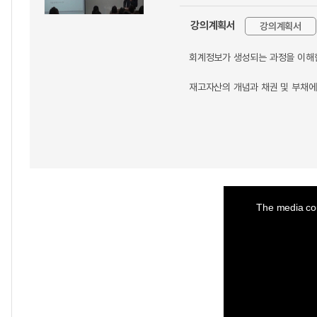
강의계획서
강의계획서
회계정보가 생성되는 과정을 이해
재고자산의 개념과 채권 및 부채에
This
is
a
The media cou
modal
window.