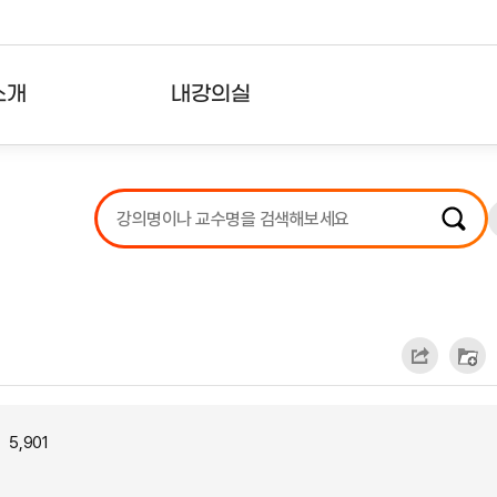
소개
내강의실
?
강의리스트
수강확인증강의
사용자의견
내강의클립
5,901