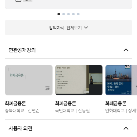
강의차시
전체보기
연관공개강의
화폐금융론
화폐금융론
화폐금융론
충북대학교
김연준
국민대학교
신동필
인하대학교
장세
사용자 의견