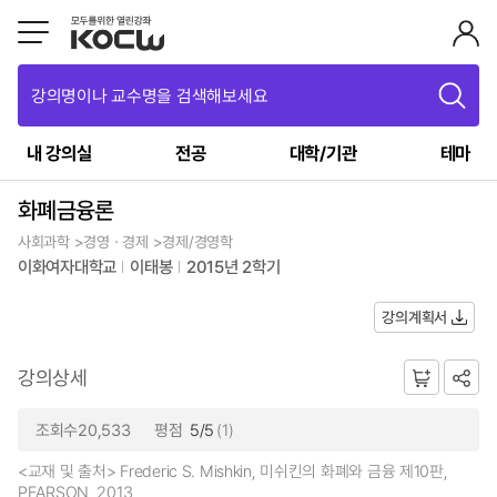
강의명이나 교수명을 검색해보세요
내 강의실
전공
대학/기관
테마
화폐금융론
사회과학 >경영ㆍ경제 >경제/경영학
이화여자대학교
이태봉
2015년 2학기
강의계획서
강의상세
조회수20,533
평점
5/5
(1)
<교재 및 출처> Frederic S. Mishkin, 미쉬킨의 화폐와 금융 제10판,
PEARSON, 2013