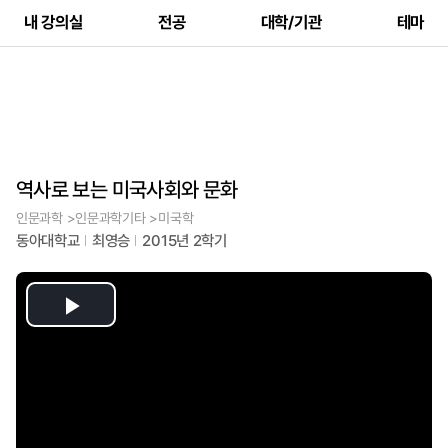
내 강의실
전공
대학/기관
테마
역사로 보는 미국사회와 문화
인문과학 >인문과학기타 >미국학
동아대학교
최영승
2015년 2학기
Play
Video