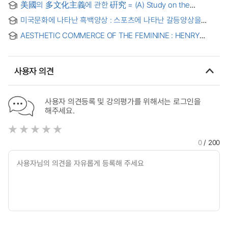
policy in the United States
美國의 多文化主義에 관한 硏究 = (A) Study on the
Teaching for the improvement of English Communicative
Multiculturalism of United States of America
Competence : Focusing on the American Culture
미국문화에 나타난 흑백양상 : 스포츠에 나타난 갈등양상을
중심으로 = Some Aspects of Black & White in American
AESTHETIC COMMERCE OF THE FEMININE : HENRY
Culture : Focused on Athletics
JAMES AND LATE NINETEENTH-CENTURY AMERICAN
CULTURE
사용자 의견
사용자 의견등록 및 강의평가를 위해서는 로그인을
해주세요.
0
/ 200