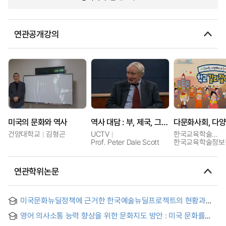
연관공개강의
미국의 문화와 역사
역사 대담 : 부, 제국, 그리고 미국의 미래
건양대학교
김형곤
UCTV
한국교육학술정보원
Prof. Peter Dale Scott
한국교육학술정보
연관학위논문
미국문화뉴딜정책에 근거한 한국예술뉴딜프로젝트의 현황과
정책 연구 = Research on current situation and policy of
영어 의사소통 능력 향상을 위한 문화지도 방안 : 미국 문화를
korean new deal art project based on the new deal cultural
중심으로 = (A) Study on the Techniques of Culture