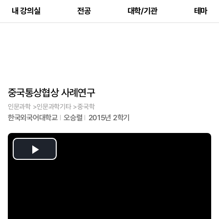
내 강의실
전공
대학/기관
테마
중국통상협상 사례연구
인문과학 >인문과학기타 >중국학
한국외국어대학교
오승렬
2015년 2학기
Play
Video