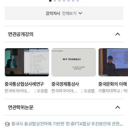
강의차시
전체보기
연관공개강의
중국통상협상사례연구
중국경제통상사
중국문화의 이해
한국외국어대학교
오승렬
한국외국어대학교
오승렬
가톨릭대학교
박
연관학위논문
중국식 통상협상전략에 기반한 한·중FTA협상 추진방안에 관한