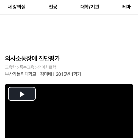
내 강의실
전공
대학/기관
테마
의사소통장애 진단평가
교육학 >특수교육 >언어치료학
부산가톨릭대학교
김미배
2015년 1학기
Play
Video