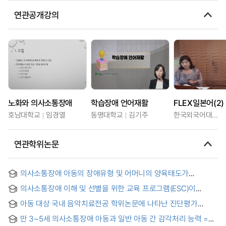
연관공개강의
노화와 의사소통장애
학습장애 언어재활
FLEX일본어(2)
호남대학교
임경열
동명대학교
김기주
한국외국어대학교
연관학위논문
의사소통장애 아동의 장애유형 및 어머니의 양육태도가
사회성에 미치는 영향 = The Effects of Disability Types and
의사소통장애 이해 및 선별을 위한 교육 프로그램(ESC)이
Parenting Attitudes of Children with Communication
유아교사의 의사소통장애 인식에 미치는 영향 = Effects of the
Disorders on Sociality of the Children
아동 대상 국내 음악치료전공 학위논문에 나타난 진단평가
Early Screening for Communication Disorders
도구의 활용 분석 = An Analysis on the Use of Assessment
Program(ESC) on Preschool Teachers' Perceptions of
만 3~5세 의사소통장애 아동과 일반 아동 간 감각처리 능력 =
Tool of Korean Master's Thesis on Music Therapy for
Communication Disorders