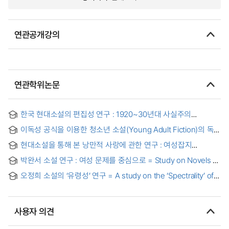
연관공개강의
연관학위논문
한국 현대소설의 편집성 연구 : 1920~30년대 사실주의
단편소설을 중심으로 = (A) study on the verisimilitude of
이독성 공식을 이용한 청소년 소설(Young Adult Fiction)의 독해
Korean modern novels
난이도 분석
현대소설을 통해 본 낭만적 사랑에 관한 연구 : 여성잡지
연재소설을 중심으로
박완서 소설 연구 : 여성 문제를 중심으로 = Study on Novels of
Park Wan-seo : principally as viewed from their feminine
오정희 소설의 ‘유령성’ 연구 = A study on the ‘Spectrality’ of
issues
Oh Jeong Hee's novels
사용자 의견