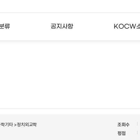
분류
공지사항
KOCW
강의
공지사항
KOCW란
강의
뉴스레터
활용안내
분야
주요통계현황
발자취
강의
서비스도움말
고객센터
과학기타 >정치외교학
조회수
평점