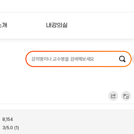
소개
내강의실
?
강의리스트
수강확인증강의
사용자의견
내강의클립
8,154
3/5.0 (1)