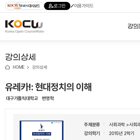
로
로
로
바
로그인
이용가이드
대시보드
가
가
가
로
기
기
기
가
(skip
기
to
강의
content)
대학
강의상세
기관
HOME
강의상세
전공
유레카!: 현대정치의 이해
테마
대구가톨릭대학교
변영학
주제분류
사회과학 >사회
강의학기
2015년 2학기