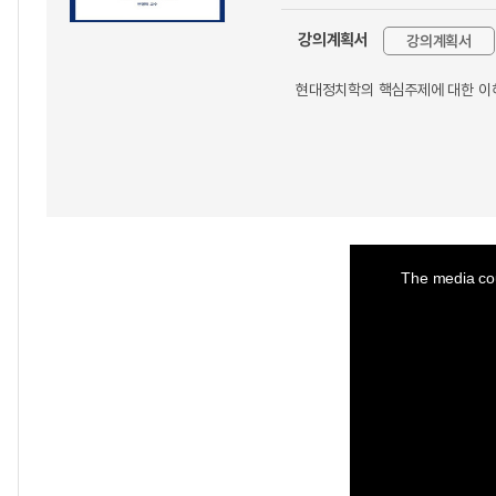
강의계획서
강의계획서
현대정치학의 핵심주제에 대한 이
This
is
a
The media cou
modal
window.