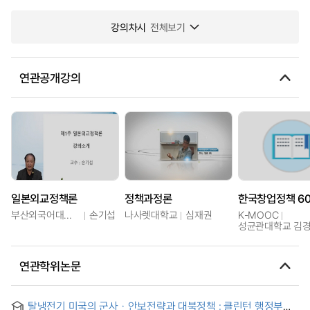
강의차시
전체보기
연관공개강의
일본외교정책론
정책과정론
부산외국어대학교
손기섭
나사렛대학교
심재권
K-MOOC
성균관대학교 김
연관학위논문
탈냉전기 미국의 군사ㆍ안보전략과 대북정책 : 클린턴 행정부와