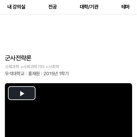
내 강의실
전공
대학/기관
테마
군사전략론
사회과학 >사회과학기타 >사회학
우석대학교
홍재원
2015년 1학기
Play
Video