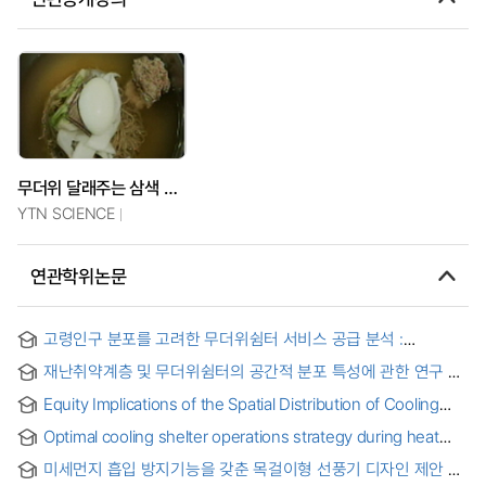
무더위 달래주는 삼색 보양음식
YTN SCIENCE
연관학위논문
고령인구 분포를 고려한 무더위쉼터 서비스 공급 분석 :
서울특별시를 사례로 = Analyzing Supply of Heat-wave
재난취약계층 및 무더위쉼터의 공간적 분포 특성에 관한 연구 =
Shelters Service Considering the Distribution of the Elderly
The Spatial Distribution Characteristics of Disaster-
Population : a Case Study of Seoul Metropolitan City
Equity Implications of the Spatial Distribution of Cooling
vulnerable Population and Cooling center
Centers in Urban Heat Adaptation of Seoul = 서울시 도시 열
Optimal cooling shelter operations strategy during heat
적응을 위한 무더위쉼터 공간 분포의 형평성 함의
waves = 폭염 시 최적의 무더위 쉼터 운영 방안
미세먼지 흡입 방지기능을 갖춘 목걸이형 선풍기 디자인 제안 =