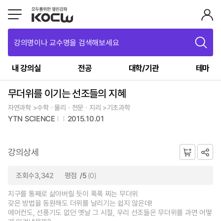
강의명이나 교수명을 검색해보세요
내 강의실
전공
대학/기관
테마
무더위를 이기는 선조들의 지혜
자연과학 >수학ㆍ물리ㆍ천문ㆍ지리 >기초과학
YTN SCIENCE
2015.10.01
강의상세
조회수3,342
평점
/5
(0)
지구를 통째로 삶아버릴 듯이 푹푹 찌는 무더위
갖은 방법을 동원해도 더위를 날리기는 쉽지 않은데!
에어컨도, 선풍기도 없던 옛날 그 시절, 우리 선조들은 무더위를 과연 어떻