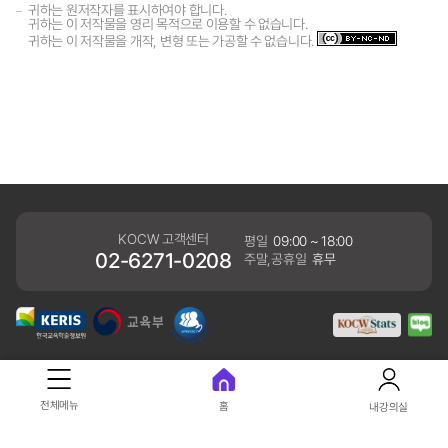
귀하는 원저작자를 표시하여야 합니다.
귀하는 이 저작물을 영리 목적으로 이용할 수 없습니다.
귀하는 이 저작물을 개작, 변형 또는 가공할 수 없습니다.
KOCW 고객센터
평일
09:00 ~ 18:00
02-6271-0208
주말,공휴일
휴무
개인정보처리방침
전체메뉴
홈
내강의실
41061 대구광역시 동구 동내로 64 (동내동 1119) 우)41061
COPYRIGHT KERIS. ALLRIGHTS RESERVED