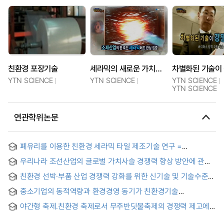
친환경 포장기술
세라믹의 새로운 가치를 창조하다! - 한국세라믹기술원
YTN SCIENCE
YTN SCIENCE
YTN SCIENCE
YTN SCIENCE
연관학위논문
폐유리를 이용한 친환경 세라믹 타일 제조기술 연구 =
Fabrication technology of environment friendly ceramic tile
우리나라 조선산업의 글로벌 가치사슬 경쟁력 향상 방안에 관한
using waste glass
연구 = A Study on the Improvement of Global Value Chain
친환경 선박·부품 산업 경쟁력 강화를 위한 신기술 및 기술수준
Competitiveness in Korea's Shipbuilding Industry
분석에 관한 연구
중소기업의 동적역량과 환경경영 동기가 친환경기술
기술준비도와 친환경기술 도입의도에 미치는 영향 = The effect
야간형 축제.친환경 축제로서 무주반딧불축제의 경쟁력 제고에
of dynamic capabilities and environmental management
관한 연구 = A Study on the Competitiveness of Muju Firefly
motivation of SMEs on the eco-friendly technology