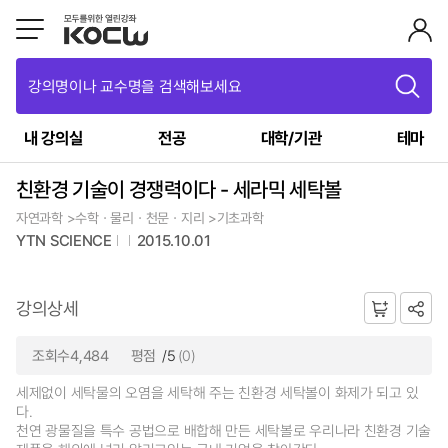
강의명이나 교수명을 검색해보세요
내 강의실
전공
대학/기관
테마
친환경 기술이 경쟁력이다 - 세라믹 세탁볼
자연과학 >수학ㆍ물리ㆍ천문ㆍ지리 >기초과학
YTN SCIENCE
2015.10.01
강의상세
조회수4,484
평점
/5
(0)
세제없이 세탁물의 오염을 세탁해 주는 친환경 세탁볼이 화제가 되고 있
다.
천연 광물질을 특수 공법으로 배합해 만든 세탁볼로 우리나라 친환경 기술