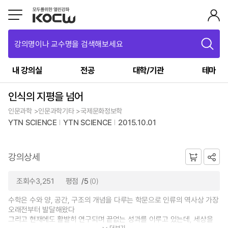
강의명이나 교수명을 검색해보세요
내 강의실
전공
대학/기관
테마
인식의 지평을 넘어
인문과학 >인문과학기타 >국제문화정보학
YTN SCIENCE
YTN SCIENCE
2015.10.01
강의상세
조회수3,251
평점
/5
(0)
수학은 수와 양, 공간, 구조의 개념을 다루는 학문으로 인류의 역사상 가장
오래전부터 발달해왔다
그리고 현재에도 활발히 연구되며 끝없는 성과를 이루고 있는데, 세상을
더보기