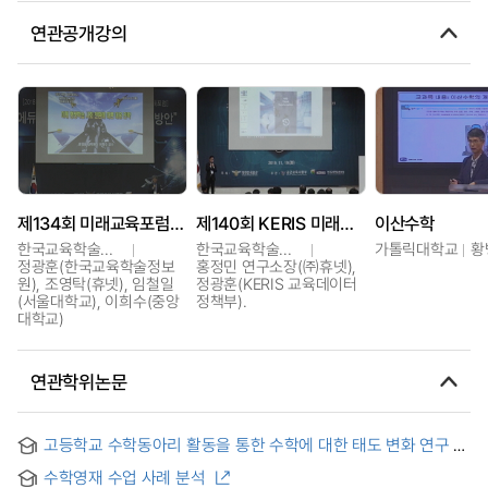
연관공개강의
제134회 미래교육포럼 · 공군 HRD 발전 세미나
제140회 KERIS 미래교육포럼 · 2019 공군 HRD 발전 세미나
이산수학
한국교육학술정보원
한국교육학술정보원
가톨릭대학교
황
정광훈(한국교육학술정보
홍정민 연구소장(㈜휴넷),
원), 조영탁(휴넷), 임철일
정광훈(KERIS 교육데이터
(서울대학교), 이희수(중앙
정책부).
대학교)
연관학위논문
고등학교 수학동아리 활동을 통한 수학에 대한 태도 변화 연구 =
The Study on Attitude Change toward the Mathematics
수학영재 수업 사례 분석
Learning through High School Group Activities