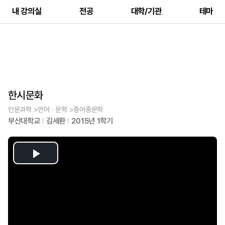
내 강의실
전공
대학/기관
테마
한시문화
인문과학 >언어ㆍ문학 >중어중문학
부산대학교
김세환
2015년 1학기
Play
Video