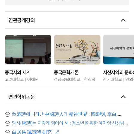
연관공개강의
중국시의 세계
중국문학개론
서산지역의 문화
고려대학교
이해원
경상국립대학교
한상덕
한서대학교
안외
연관학위논문
飮酒詩에 나타난 中國詩人의 精神世界 : 陶淵明, 李白,
白居易를 중심으로 = 從飮酒詩看中國詩人的精神世界
당시(唐詩)는 이렇게 읽어야 해 : 청소년을 위한 예자잉 선생님의
당시 강의 = 唐詩應該這樣讀: 葉嘉瑩給中學生講唐詩
白居易 諷諭詩 硏究