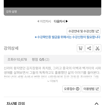
강좌 설명
이전차시
다음차시
수강안내 및 수강신청
※ 수강확인증 발급을 위해서는 수강신청이 필요합니다
강의상세
조회수10,678
평점
0/5
(2)
신라의 왕자였던 김지장왕과 최치원, 그리고 중국의 이백과 백거이의 시와
생애를 살펴보면서 그들의 독특하고도 훌륭했던 삶의 이야기를 들어본다.
천여 년의 세월 속에서 변함 없이 사람들에게 깊은 감동을 주어왔던 그들
더보기
의 작품과 생애를 다시 조명하면...
오류접수
이용방법
차시별 강의