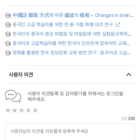
中國語 聽取 方式에 따른 腦波의 樣相 = Changes in brain
wave activities during directly focused listening modes of
중국인 고급 학습자를 위한 한·중 거절 화행 대조 연구
Chinese
한국인의 중국어 경성 파열음 및 파찰음에 대한 실험음성학적
연구 : VOT와 F0를 중심으로
중국어권 고급학습자를 위한 한국어 인과관계 접속어미 교육
방안 : ‘-아서, -니까, -므로, -느라고, -기에’를 중심으로 = A
영화를 활용한 한국 정보문화 교육 방안 연구 : 중국어권 고급
Study of Education on Causal Conjunctive Endings in
학습자를 대상으로
Korean Language for Advanced learners from Chinese-
spoken Countries
사용자 의견
사용자 의견등록 및 강의평가를 위해서는 로그인을
해주세요.
0
/ 200