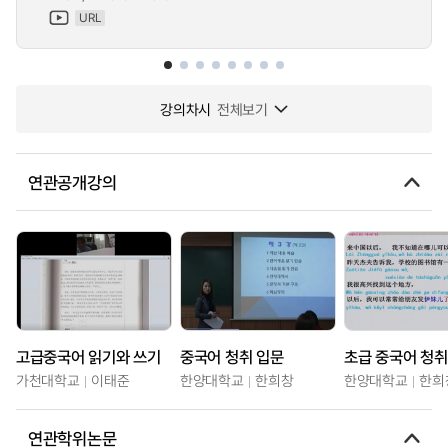
URL
강의차시
전체보기
연관공개강의
고급중국어 읽기와 쓰기
중국어 청취 입문
초급 중국어 청취
가천대학교
이태준
한양대학교
한희창
한양대학교
한희
연관학위논문