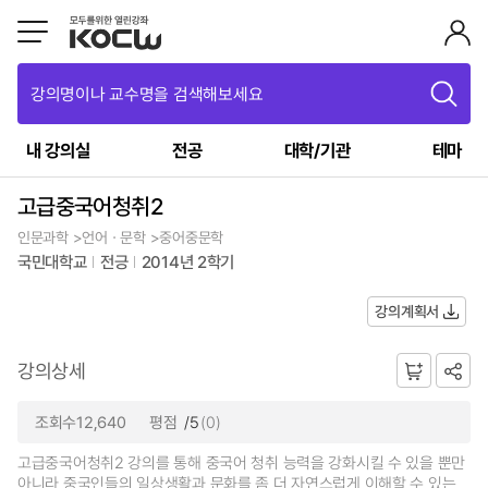
강의명이나 교수명을 검색해보세요
내 강의실
전공
대학/기관
테마
고급중국어청취2
인문과학 >언어ㆍ문학 >중어중문학
국민대학교
전긍
2014년 2학기
강의계획서
강의상세
조회수12,640
평점
/5
(0)
고급중국어청취2 강의를 통해 중국어 청취 능력을 강화시킬 수 있을 뿐만
아니라 중국인들의 일상생활과 문화를 좀 더 자연스럽게 이해할 수 있는