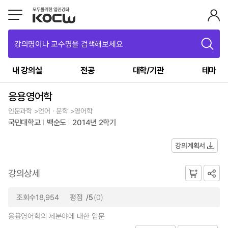
강의명이나 교수명을 검색해보세요
내 강의실
전공
대학/기관
테마
응용영어학
인문과학 >언어ㆍ문학 >영어학
국민대학교
백순도
2014년 2학기
강의계획서
강의상세
조회수18,954
평점
/5
(0)
응용영어학의 제분야에 대한 입문