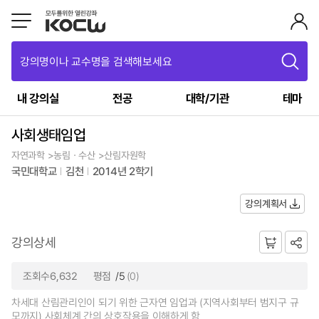
강의명이나 교수명을 검색해보세요
내 강의실
전공
대학/기관
테마
사회생태임업
자연과학 >농림ㆍ수산 >산림자원학
국민대학교
김천
2014년 2학기
강의계획서
강의상세
조회수6,632
평점
/5
(0)
차세대 산림관리인이 되기 위한 근자연 임업과 (지역사회부터 범지구 규
모까지) 사회체계 간의 상호작용을 이해하게 함