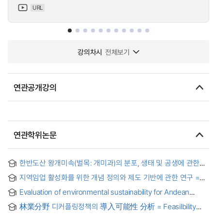
URL
강의차시
전체보기
연관공개강의
연관학위논문
한반도산 왕개미속(벌목: 개미과)의 분포, 생태 및 공생에 관한
연구 = Distribution, ecology and symbionts of the
지역임업 활성화를 위한 개념 정의와 제도 기반에 관한 연구 =
carpenter ants camponotus (Hymenoptera: Formicidae) in
Study on Concept Definition and Institutional Basis for
the Korean Peninsula
Evaluation of environmental sustainability for Andean
Revitalizing Community Forestry
ecosystems management plans in Ecuador, case of
林業分野 디커플링정책의 導入可能性 分析 = Feasilbility
Tungurahua Province
Analysis on Forest Decoupling Policy