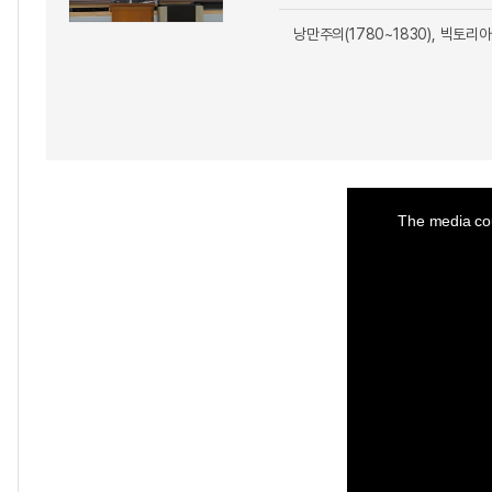
낭만주의(1780~1830), 빅토리
This
is
a
The media cou
modal
window.