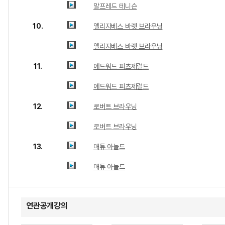
알프레드 테니슨
10.
엘리자베스 바렛 브라우닝
엘리자베스 바렛 브라우닝
11.
에드워드 피츠제럴드
에드워드 피츠제럴드
12.
로버트 브라우닝
로버트 브라우닝
13.
매튜 아놀드
매튜 아놀드
연관공개강의