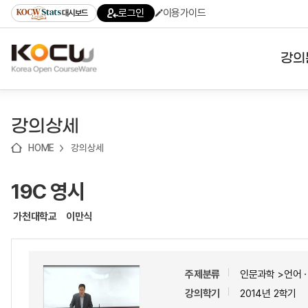
로
로
로
바
로그인
이용가이드
대시보드
가
가
가
로
기
기
기
가
(skip
기
to
강의
content)
대학
강의상세
기관
HOME
강의상세
전공
19C 영시
테마
가천대학교
이만식
주제분류
인문과학 >언어
강의학기
2014년 2학기