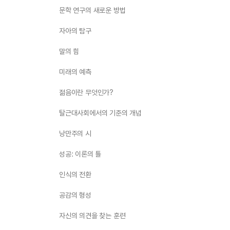
문학 연구의 새로운 방법
자아의 탐구
말의 힘
미래의 예측
젊음이란 무엇인가?
탈근대사회에서의 기준의 개념
낭만주의 시
성공: 이론의 틀
인식의 전환
공감의 형성
자신의 의견을 찾는 훈련