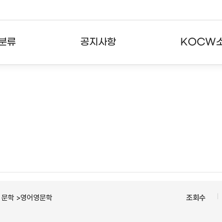
분류
공지사항
KOCW
강의
공지사항
KOCW란
강의
뉴스레터
활용안내
분야
주요통계현황
발자취
강의
서비스도움말
고객센터
ㆍ문학 >영어영문학
조회수