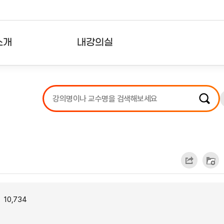
소개
내강의실
?
강의리스트
수강확인증강의
사용자의견
내강의클립
10,734