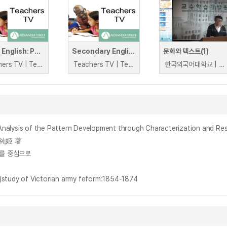
GCSE English: Poetry Visualisation
Secondary English: Innovative Approaches to Poetry
문화와 텍스트(1)
Teachers TV | Teachers TV
Teachers TV | Teachers TV
한국외국어대학교 | 이동일
the Pattern Development through Characterization and Restorati
 權純姬 著
」를 중심으로
 of Victorian army feform:1854-1874