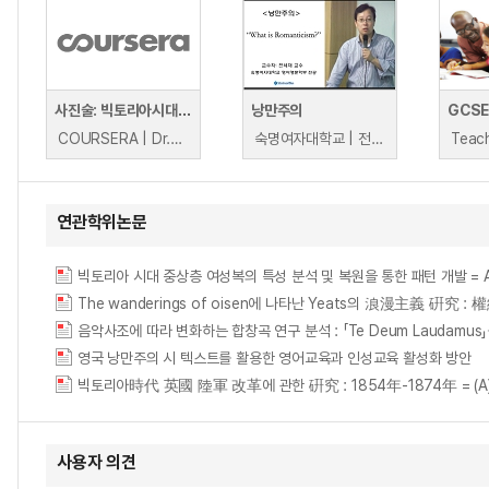
사진술: 빅토리아시대의 센세이션
낭만주의
COURSERA | Dr.Alison Morrison-Low
숙명여자대학교 | 전세재
연관학위논문
빅토리아 시대 중상층 여성복의 특성 분석 및 복원을 통한 패턴 개발 = Analysis of 
The wanderings of oisen에 나타난 Yeats의 浪漫主義 硏究 :
음악사조에 따라 변화하는 합창곡 연구 분석 : 「Te Deum Laudamus
영국 낭만주의 시 텍스트를 활용한 영어교육과 인성교육 활성화 방안
빅토리아時代 英國 陸軍 改革에 관한 硏究 : 1854年-1874年 = (A)study
사용자 의견