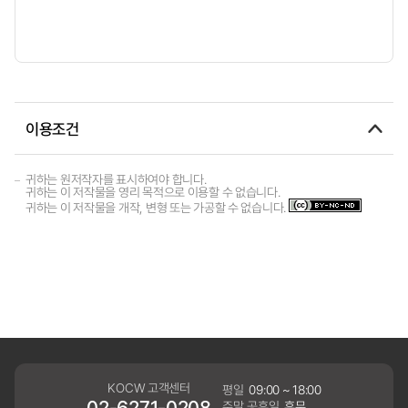
이용조건
귀하는 원저작자를 표시하여야 합니다.
귀하는 이 저작물을 영리 목적으로 이용할 수 없습니다.
귀하는 이 저작물을 개작, 변형 또는 가공할 수 없습니다.
KOCW 고객센터
평일
09:00 ~ 18:00
02-6271-0208
주말,공휴일
휴무