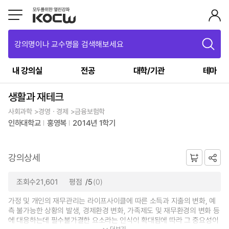
강의명이나 교수명을 검색해보세요
내 강의실
전공
대학/기관
테마
생활과 재테크
사회과학 >경영ㆍ경제 >금융보험학
인하대학교
홍영복
2014년 1학기
강의상세
조회수21,601
평점
/5
(0)
가정 및 개인의 재무관리는 라이프사이클에 따른 소득과 지출의 변화, 예
측 불가능한 상황의 발생, 경제환경 변화, 가족제도 및 재무환경의 변화 등
에 대응하는데 필수불가결한 요소라는 인식이 확대됨에 따라 그 중요성이
더보기