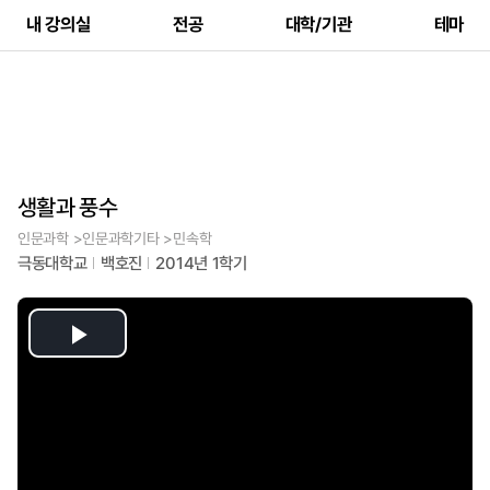
내 강의실
전공
대학/기관
테마
생활과 풍수
인문과학 >인문과학기타 >민속학
극동대학교
백호진
2014년 1학기
Play
Video