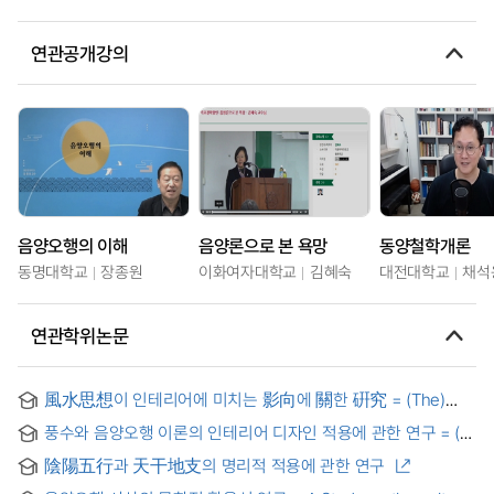
연관공개강의
음양오행의 이해
음양론으로 본 욕망
동양철학개론
동명대학교
장종원
이화여자대학교
김혜숙
대전대학교
채석
연관학위논문
風水思想이 인테리어에 미치는 影向에 關한 硏究 = (The)
Research of the Influence which Feng Shui Affects Interior
풍수와 음양오행 이론의 인테리어 디자인 적용에 관한 연구 = (A)
Design
Study on the Application of Feng-shui and Yin-Yang five
陰陽五行과 天干地支의 명리적 적용에 관한 연구
elements Theory to Interior Design