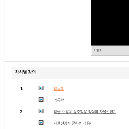
약동학
차시별 강의
1.
약동학
약동학
2.
약물-수용체 상호작용 약력학 자율신경계
자율신경계 콜린성 작용제