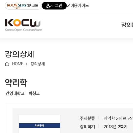
로
로
로
바
로그인
이용가이드
대시보드
가
가
가
로
기
기
기
가
(skip
기
to
강의
content)
대학
강의상세
기관
HOME
강의상세
전공
약리학
테마
건양대학교
박창교
주제분류
의약학 >의료 >
강의학기
2013년 2학기