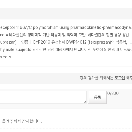
약동-약력학 모델링을 통한 angiotensin-II type 1 수용체의 1166A/C 유전적다형성에 따른 활성도 차이 검토 = Eval
Physiologically-based pharmacokinetics and pharmacodynamics model of bedaquiline : Exploration o
The effects of ethnicity and CYP2C19 genotype on the pharmacokinetic and pharmacodynamic characteristics of DWP14012 (fexuprazan) = 인종과 CYP2C19 유전형이 DWP14012 (fexuprazan)의 약동학, 약력학에 미치는 영향 탐색
Effects of vancomycin-induced gut microbiome alterations on the pharmacokinetics and pharm
bjects
강의 평가를 위해서는
로그인
해주
0
/200
의 올려주셔서 감사합니다.