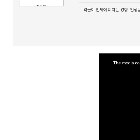
약물이 인체에 미치는 영향, 임상응
This
is
a
The media cou
modal
window.