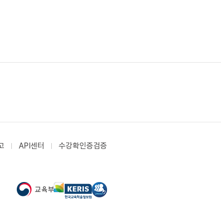
고
API센터
수강확인증검증