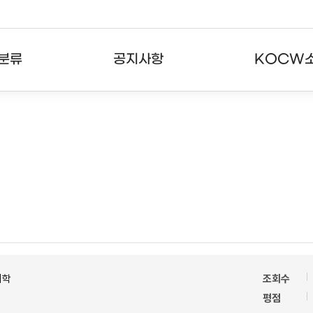
분류
공지사항
KOCW
강의
공지사항
KOCW란
강의
뉴스레터
활용안내
분야
주요통계현황
발자취
강의
서비스도움말
고객센터
의학
조회수
평점