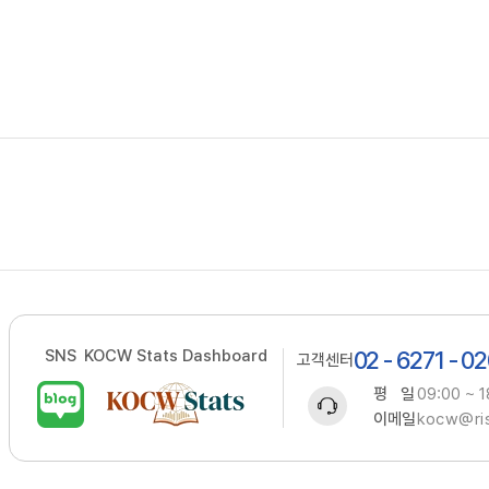
SNS
KOCW Stats Dashboard
02 - 6271 - 0
고객센터
평 일
09:00 ~ 1
이메일
kocw@ris