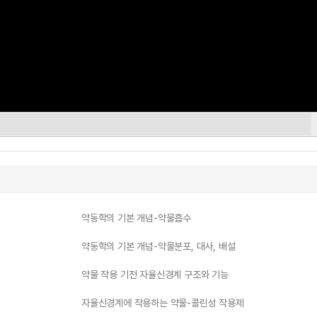
약동학의 기본 개념-약물흡수
약동학의 기본 개념-약물분포, 대사, 배설
약물 작용 기전 자율신경계 구조와 기능
자율신경계에 작용하는 약물-콜린성 작용제