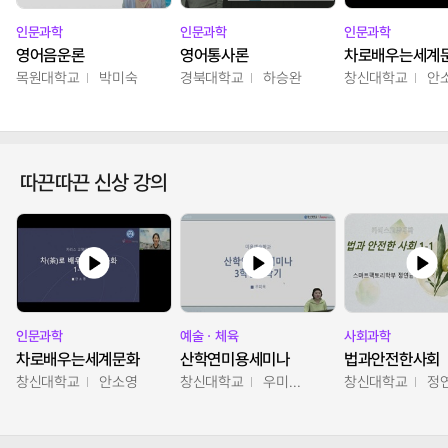
인문과학
인문과학
인문과학
영어음운론
영어통사론
차로배우는세계
목원대학교
박미숙
경북대학교
하승완
창신대학교
안
따끈따끈 신상 강의
인문과학
예술ㆍ체육
사회과학
차로배우는세계문화
산학연미용세미나
법과안전한사회
창신대학교
안소영
창신대학교
우미옥,오윤경,박선이
창신대학교
정