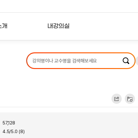
소개
내강의실
?
강의리스트
수강확인증강의
사용자의견
내강의클립
57,128
4.5/5.0 (8)