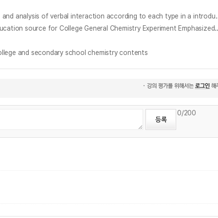
3가지 탐구 실험 유형의 구조화 및 일반화학 실험에서 각 유형별 언어적 상호작용의 분석 = (The) Structurization of three inquiry-laborat
실생활 탐구를 강조한 대학일반화학실험 멀티미디어교육매체 개발 및 적용연구 = (The) Study on Development and Application to Multimedia Education sour
ge and secondary school chemistry contents
0
/200