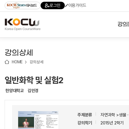
로
로
로
바
로그인
이용가이드
대시보드
가
가
가
로
기
기
기
가
(skip
기
to
강의
content)
대학
강의상세
기관
HOME
강의상세
전공
일반화학 및 실험2
테마
한양대학교
김민경
주제분류
자연과학 >생물
강의학기
2015년 2학기