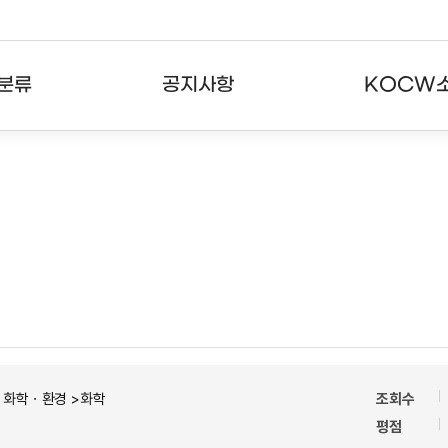
분류
공지사항
KOCW
강의
공지사항
KOCW란
강의
뉴스레터
활용안내
분야
주요통계현황
발자취
강의
서비스도움말
고객센터
ㆍ화학ㆍ환경 >화학
조회수
평점