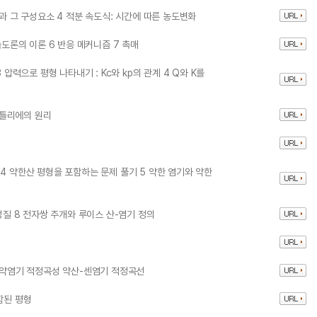
칙과 그 구성요소 4 적분 속도식: 시간에 따른 농도변화
속도론의 이론 6 반응 메커니즘 7 촉매
 압력으로 평형 나타내기 : Kc와 kp의 관계 4 Q와 K를
 샤틀리에의 원리
4 약한산 평형을 포함하는 문제 풀기 5 약한 염기와 약한
성질 8 전자쌍 주개와 루이스 산-염기 정의
산-약염기 적정곡성 약산-센염기 적정곡선
함된 평형