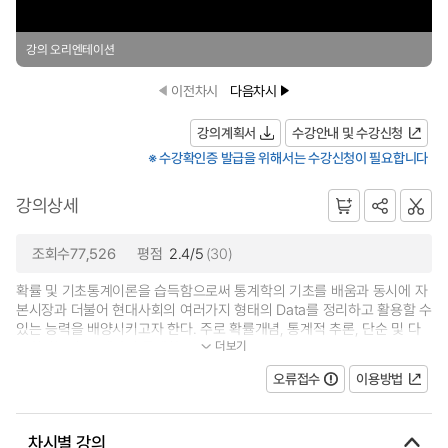
강의 오리엔테이션
이전차시
다음차시
강의계획서
수강안내 및 수강신청
※ 수강확인증 발급을 위해서는 수강신청이 필요합니다
강의상세
조회수77,526
평점
2.4/5
(30)
확률 및 기초통계이론을 습득함으로써 통계학의 기초를 배움과 동시에 자
본시장과 더불어 현대사회의 여러가지 형태의 Data를 정리하고 활용할 수
있는 능력을 배양시키고자 한다. 주로 확률개념, 통계적 추론, 단순 및 다
더보기
중회귀분석 등 계량적 통계학도...
오류접수
이용방법
차시별 강의