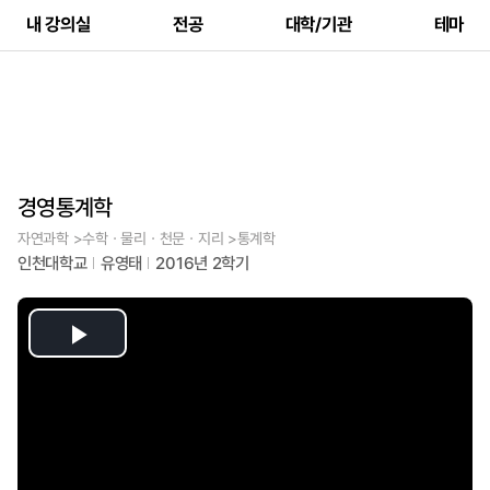
내 강의실
전공
대학/기관
테마
경영통계학
자연과학 >수학ㆍ물리ㆍ천문ㆍ지리 >통계학
인천대학교
유영태
2016년 2학기
Play
Video