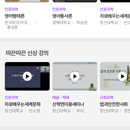
인문과학
인문과학
인문과학
영어형태론
영어통사론
차로배우는세계
한국외국어대학교
경북대학교
하승완
창신대학교
안
홍성훈
따끈따끈 신상 강의
인문과학
예술ㆍ체육
사회과학
차로배우는세계문화
산학연미용세미나
법과안전한사회
창신대학교
안소영
창신대학교
우미옥,오윤경,박선이
창신대학교
정