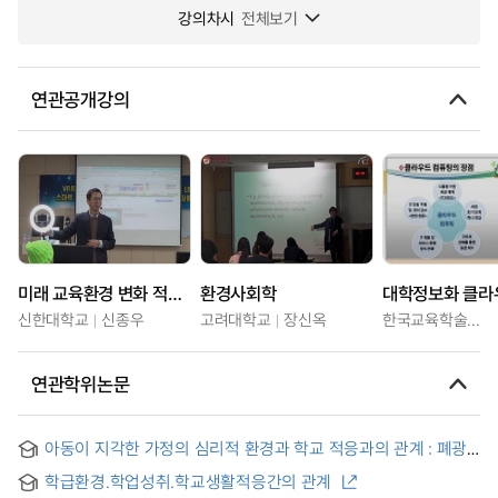
강의차시
전체보기
연관공개강의
미래 교육환경 변화 적응력 강화 (광주여자대학교)
환경사회학
신한대학교
신종우
고려대학교
장신옥
한국교육학술정보원
연관학위논문
아동이 지각한 가정의 심리적 환경과 학교 적응과의 관계 : 폐광
지역을 중심으로 = Correlation between the Psychological
학급환경.학업성취.학교생활적응간의 관계
Environment of Children's Families and Children's