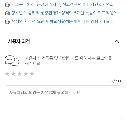
Adjustments to Schools : With Focus on Regions of
간호근무환경, 긍정심리자본, 성고정관념이 남자간호사의
Abandoned Mines
조직적응에 미치는 영향
청소년의 심리적 성장환경과 성격의 5요인 특성이 학교적응에
미치는 영향
학생의 환경적 요인이 학교생활적응에 미치는 영향 = The
Effects of Students' Environmental Factor on Adaptation in
School Life
사용자 의견
사용자 의견등록 및 강의평가를 위해서는 로그인을
해주세요.
0
/ 200