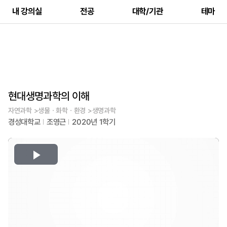
내 강의실
전공
대학/기관
테마
현대생명과학의 이해
자연과학 >생물ㆍ화학ㆍ환경 >생명과학
경성대학교
조영근
2020년 1학기
Play
Video