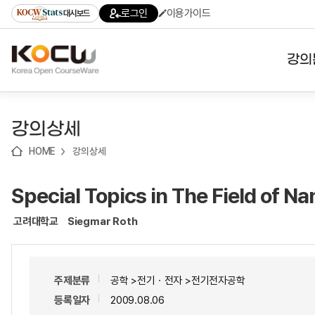
로
로
로
바
로그인
이용가이드
대시보드
가
가
가
로
기
기
기
가
(skip
기
to
강의
content)
대학
강의상세
기관
HOME
강의상세
전공
Special Topics in The Field of N
테마
고려대학교
Siegmar Roth
주제분류
공학 >전기ㆍ전자 >전기전자공학
등록일자
2009.08.06