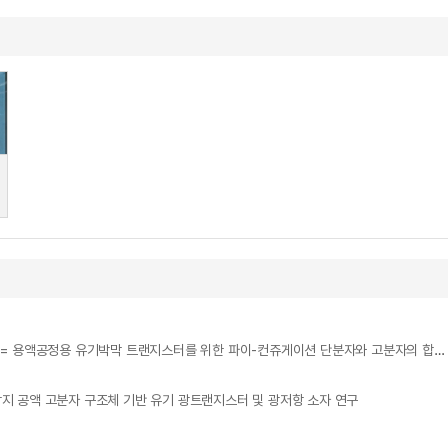
Synthesis and characterization of π-conjugated molecules and polymers for solution processable organic field-effect transistors = 용액공정용 유기박막 트랜지스터를 위한 파이-컨쥬게이션 단분자와 고분자의 합성 및 특성 연구
ure : 근적외선 감지 공액 고분자 구조체 기반 유기 광트랜지스터 및 광저항 소자 연구