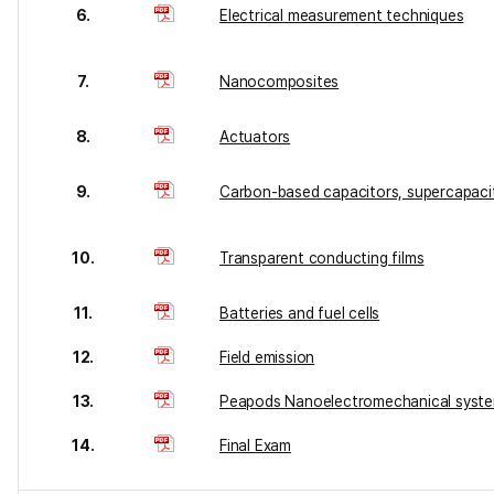
6.
Electrical measurement techniques
7.
Nanocomposites
8.
Actuators
9.
Carbon-based capacitors, supercapaci
10.
Transparent conducting films
11.
Batteries and fuel cells
12.
Field emission
13.
Peapods Nanoelectromechanical syst
14.
Final Exam