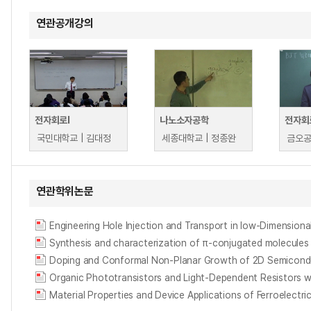
연관공개강의
전자회로I
나노소자공학
국민대학교 | 김대정
세종대학교 | 정종완
연관학위논문
Engineering Hole Injection and Transport in low-Dimensional
Doping and Conformal Non-Planar Growth of 2D Semicond
Organic Phototransistors and Light-Dependent Resis
Material Properties and Device Applications of Ferroelectri