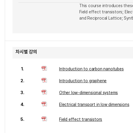
This course introduces these
Field effect transistors; E
and Reciprocal Lattice; Syn
차시별 강의
1.
Introduction to carbon nanotubes
2.
Introduction to graphene
3.
Other low-dimensional systems
4.
Electrical transport in low dimensions
5.
Field effect transistors