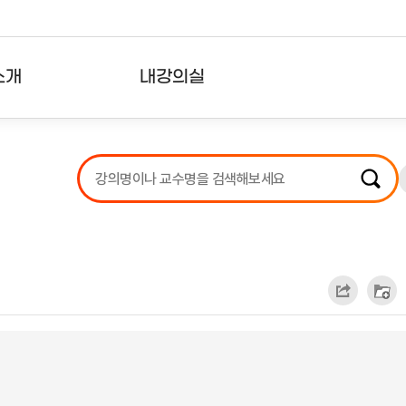
소개
내강의실
?
강의리스트
수강확인증강의
사용자의견
내강의클립