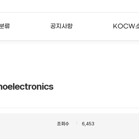
분류
공지사항
KOCW
강의
공지사항
KOCW란
강의
뉴스레터
활용안내
분야
주요통계현황
발자취
anoelectronics
강의
서비스도움말
고객센터
조회수
6,453