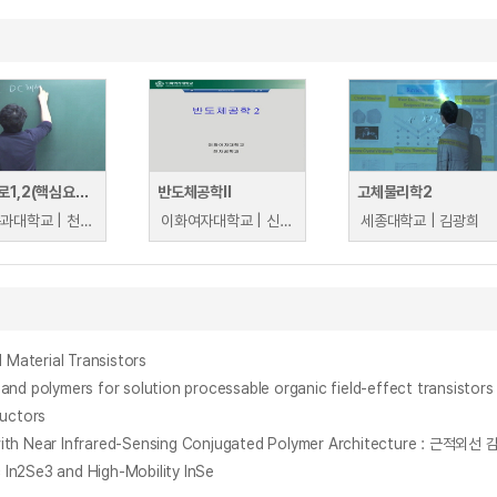
전자회로1,2(핵심요약 및 문제풀이)
반도체공학II
고체물리학2
금오공과대학교 | 천지민
이화여자대학교 | 신형순
세종대학교 | 김광희
 Material Transistors
uctors
tors with Near Infrared-Sensing Conjugated Polymer Architect
c In2Se3 and High-Mobility InSe