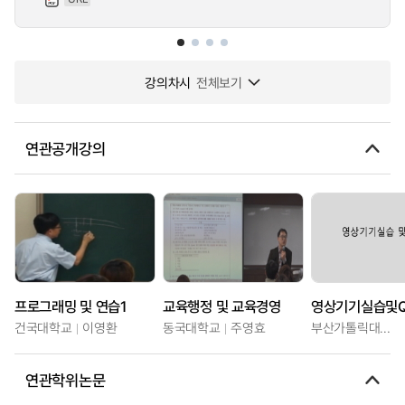
강의차시
전체보기
연관공개강의
프로그래밍 및 연습1
교육행정 및 교육경영
영상기기실습및
건국대학교
이영환
동국대학교
주영효
부산가톨릭대학교
연관학위논문