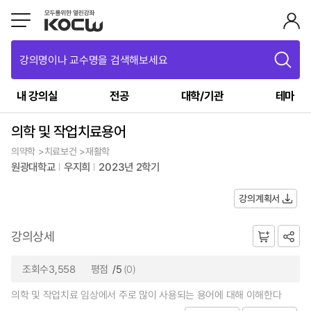
강의명이나 교수명을 검색해보세요
내 강의실
전공
대학/기관
테마
의학 및 작업치료용어
의약학 >치료보건 >재활학
원광대학교
우지희
2023년 2학기
강의계획서
강의상세
조회수3,558
평점
/5
(0)
의학 및 작업치료 임상에서 주로 많이 사용되는 용어에 대해 이해한다