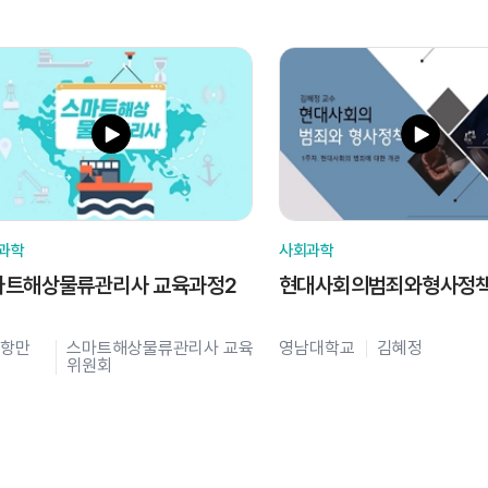
과학
사회과학
마트해상물류관리사 교육과정2
현대사회의범죄와형사정
항만
스마트해상물류관리사 교육
영남대학교
김혜정
위원회