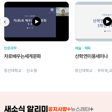
인문과학
예술ㆍ체육
차로배우는세계문화
산학연미용세미나
창신대학교
안소영
창신대학교
우미옥,
새소식 알리미
공지사항
뉴스레터