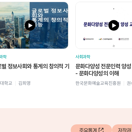
과학
사회과학
벌 정보사회와 통계의 창의적 기
문화다양성 전문인력 양성
- 문화다양성의 이해
대학교
김희영
한국문화예술교육진흥원
권
주요통계
저작권