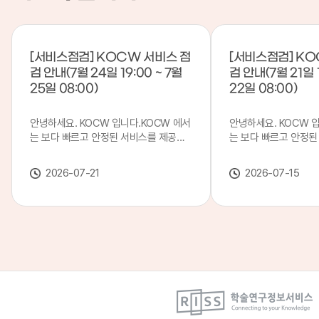
[서비스점검] KOCW 서비스 점
[서비스점검] KO
검 안내(7월 24일 19:00 ~ 7월
검 안내(7월 21일 1
25일 08:00)
22일 08:00)
안녕하세요. KOCW 입니다.KOCW 에서
안녕하세요. KOCW 
는 보다 빠르고 안정된 서비스를 제공하
는 보다 빠르고 안정된
기 위해 다음과 같이 서비스 점검을 실시
기 위해 다음과 같이 
합니다.※ 서비스 점검 작업 일시 : 7월
합니다.※ 서비스 점검 작
2026-07-21
2026-07-15
24일(금) 19:00 ~ 7월 25일(토) 08:00
일(화) 19:00 ~ 7월 
이로 인해 KOCW 서비스가 점검 시간 동
로 인해 KOCW 서비
안 서비스가 일시 중지될 수 있으니, 이
서비스가일시 중지될 수
점 양해하여 주시기 바랍니다.저희
해하여 주시기 바랍니다
KOCW 에서는 이용자 여러분께 보다 좋
서는 이용자 여러분께 
은 서비스를 제공하기 위해 노력하겠습니
를 제공하기 위해 노
다.감사합니다.
니다.