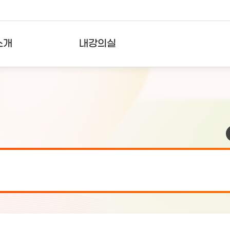
소개
내강의실
?
강의리스트
수강확인증강의
사용자의견
내강의클립
검 안내(7월 24일 19:00 ~ 7월...
2026-07-2
검 안내(7월 21일 19:00 ~ 7...
2026-07-1