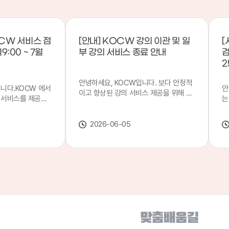
CW 서비스 점
[안내] KOCW 강의 이관 및 일
[
9:00 ~ 7월
부 강의 서비스 종료 안내
검
2
안녕하세요, KOCW입니다. 보다 안정적
입니다.KOCW 에서
안
이고 향상된 강의 서비스 제공을 위해 강
 서비스를 제공하
는
의 이관 작업을 진행하게 되었습니다. 이
서비스 점검을 실시
기
에 따라 일부 강의는2026년 6월 중 서비
업 일시 : 7월 21
합
스가 종료될 예정이오니, 이용에 참고하
2026-06-05
22일(수) 08:00이
2
여 주시기 바랍니다. 강의 이관 일정 안내
스가 점검 시간 동안
이
단계 기간 주요 작업 1단계 6월 1~2주 이
 있으니, 이 점 양
안
관 준비 2단계 6월 3~4주 1차 이관 작업
.저희 KOCW 에
여
3단계 7월 1~2주 2차 이관 작업 완료 및
보다 좋은 서비스
이
시스템 안정화 ※ 이관 작업 진행 상황에
력하겠습니다.감사합
공
따라 일정은 변경될 수 있습니다. 서비스
종료 강의 안내 이관 작업으로 인해 일부
강의는 2026년 6월 15일 서비스 종료되
었습니다. 서비스 종료 강의 목록은 아래
링크에서 확인하실 수 있습니다. → 서비