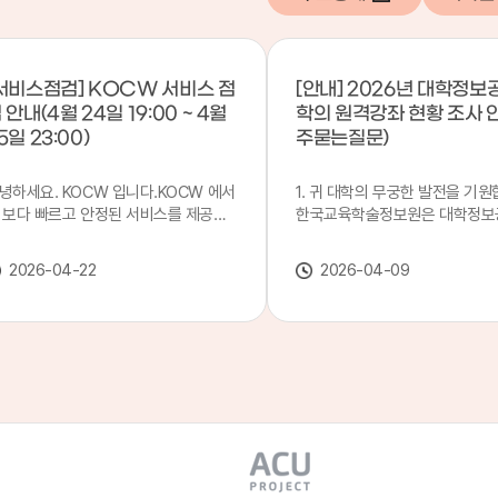
서비스점검] KOCW 서비스 점
[안내] 2026년 대학정보
 안내(4월 24일 19:00 ~ 4월
학의 원격강좌 현황 조사 
5일 23:00)
주묻는질문)
녕하세요. KOCW 입니다.KOCW 에서
1. 귀 대학의 무궁한 발전을 기원
 보다 빠르고 안정된 서비스를 제공하
한국교육학술정보원은 대학정보
 위해 다음과 같이 서비스 점검을 실시
목별 관리기관으로 지정되어 있습
니다.※ 서비스 점검 작업 일시 : 4월
본 조사는 2025. 3. 1~2026. 2.
2026-04-22
2026-04-09
4일(금) 19:00 ~ 4월 25일(토) 23:00
에 운영된 원격강좌(이러닝) 현
로 인해 KOCW 서비스가 점검시간 동
하여, '2026 대학정보공시 대학
 일시중지될 예정이오니, 이 점 양해하
강좌(12-바)'에 데이터를 연계할
 주시기 바랍니다.저희 KOCW 에서는
니다.가. 대학정보공시 대상 대
용자 여러분께 보다 좋은 서비스를 제
4년제 대학, 전문대학, 대학원대
하기 위해 노력하겠습니다.감사합니다.
격강좌(이러닝) 관련 부서(교무처
학습개발센터, 이러닝지원센터 등
송통신대학교 및 사이버대학 제외
인시 캠퍼스인 경우 해당 캠퍼스
있는 기관명을 선택하시면 됩니다.