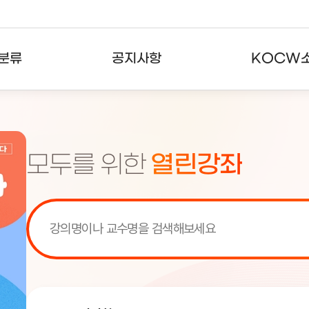
분류
공지사항
KOCW
강의
공지사항
KOCW란
강의
뉴스레터
활용안내
모두를 위한
열린강좌
분야
주요통계현황
발자취
강의
서비스도움말
고객센터
[서비스점검] KOCW 서비스 점
[서비스점검] KOCW 서비스 점