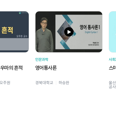
인문과학
사회
라우마의 흔적
영어통사론
스
오주원
경북대학교
하승완
울산
공사