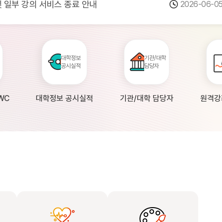
 및 일부 강의 서비스 종료 안내
2026-06-0
점검 안내(4월 24일 19:00 ~ 4월...
2026-04-2
공시 대학의 원격강좌 현황 조사 안내(자주묻...
2026-04-0
대학정보
기관/대학
공시실적
담당자
WC
대학정보 공시실적
기관/대학 담당자
원격강