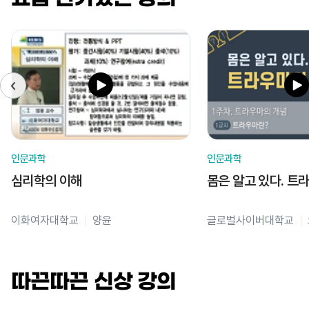
인문과학
인문과학
심리학의 이해
몸은 알고 있다. 트
이화여자대학교
양윤
글로벌사이버대학교
따끈따끈 신상 강의