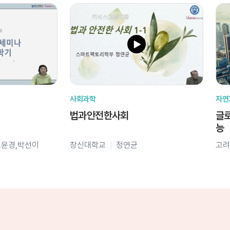
사회과학
자연
법과안전한사회
글로
능
오윤경,박선이
창신대학교
정연균
고려