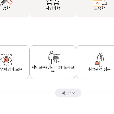
공학
자연과학
교육학
시민교육/경제·금융·노동교
업혁명과 교육
취업완전 정복
육
더보기
어&해외특강
K-MOOC 강의