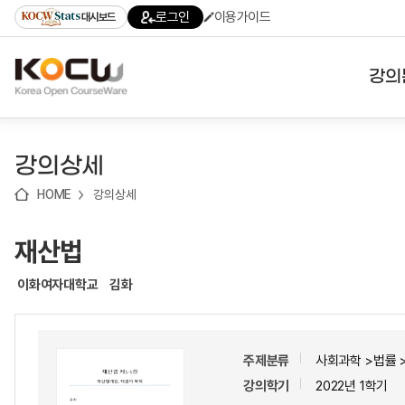
로
로
로
바
로그인
이용가이드
대시보드
가
가
가
로
기
기
기
가
(skip
기
to
강의
content)
대학
강의상세
기관
HOME
강의상세
전공
재산법
테마
이화여자대학교
김화
주제분류
사회과학 >법률 
강의학기
2022년 1학기