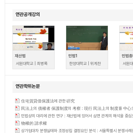
연관공개강의
재산법
민법1
민법총
서원대학교 | 최병록
한양대학교 | 위계찬
서원대
연관학위논문
住宅賃貸借保護法에 관한 硏究
民法上의 債權者 保護制度의 考察 : 現行 民法上의 制度를 中心
민법상의 대리에 관한 연구 : 재산법에 있어서 삼면 관계의 해석을 중심으로 = Some con
物權的 請求權