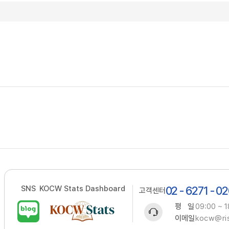
SNS
KOCW Stats Dashboard
02 - 6271 - 0
고객센터
평 일
09:00 ~ 1
이메일
kocw@ris