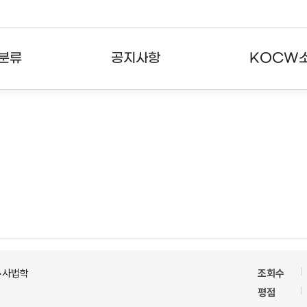
분류
공지사항
KOCW
강의
공지사항
KOCW란
강의
뉴스레터
활용안내
분야
주요통계현황
발자취
강의
서비스도움말
고객센터
>사법학
조회수
평점