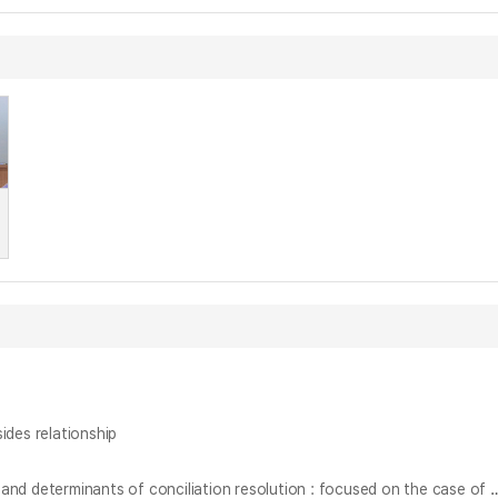
es relationship
상가임대차 분쟁실태와 조정성립 결정요인 분석 : 서울특별시 분쟁사례를 중심으로 = Analysis of the actual state of commercial building dispute and determinant