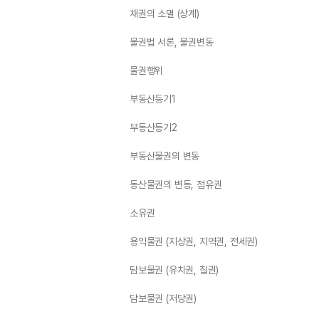
채권의 소멸 (상계)
물권법 서론, 물권변동
물권행위
부동산등기1
부동산등기2
부동산물권의 변동
동산물권의 변동, 점유권
소유권
용익물권 (지상권, 지역권, 전세권)
담보물권 (유치권, 질권)
담보물권 (저당권)