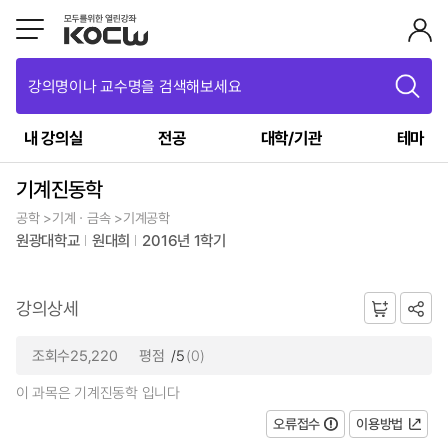
강의명이나 교수명을 검색해보세요
내 강의실
전공
대학/기관
테마
기계진동학
공학 >기계ㆍ금속 >기계공학
원광대학교
원대희
2016년 1학기
강의상세
조회수25,220
평점
/5
(0)
이 과목은 기계진동학 입니다
오류접수
이용방법