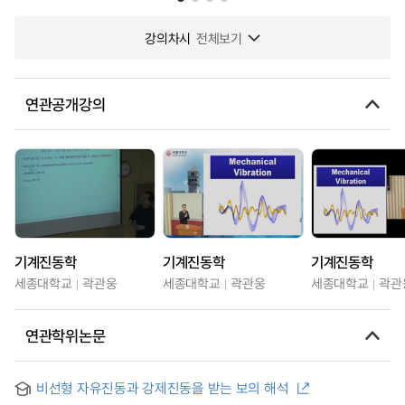
강의차시
전체보기
연관공개강의
기계진동학
기계진동학
기계진동학
세종대학교
곽관웅
세종대학교
곽관웅
세종대학교
곽관
연관학위논문
비선형 자유진동과 강제진동을 받는 보의 해석