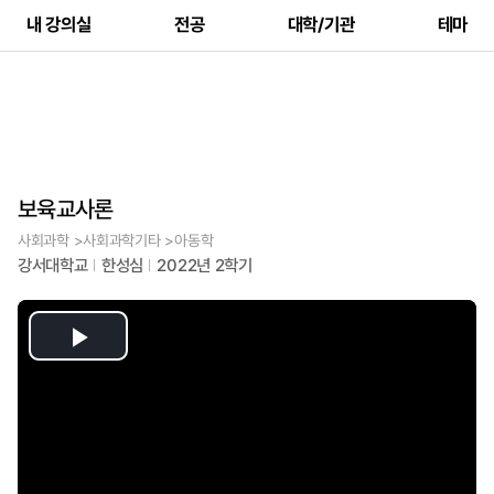
내 강의실
전공
대학/기관
테마
보육교사론
사회과학 >사회과학기타 >아동학
강서대학교
한성심
2022년 2학기
Play
Video