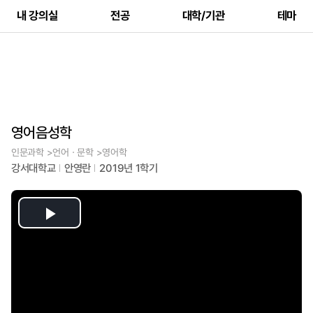
내 강의실
전공
대학/기관
테마
영어음성학
인문과학 >언어ㆍ문학 >영어학
강서대학교
안영란
2019년 1학기
Play
Video