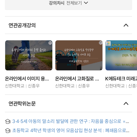
강의차시
전체보기
연관공개강의
온라인에서 이미지 용량 줄이는 사이트 모음
온라인에서 고화질로 영상용량 무료 줄여주는 사이트 모음
신한대학교
신종우
신한대학교
신종우
신한대학교
신종
연관학위논문
3·4·5세 아동의 말소리 발달에 관한 연구 : 자음을 중심으로 =
Speech-Sound Development in Children Aged Three to
초등학교 4학년 학생의 영어 모음삽입 현상 분석 : 폐쇄음으로
Five Years in Korean : With Special Reference to
시작하는 어두자음군 중심으로 = Vowel Epenthesis in English