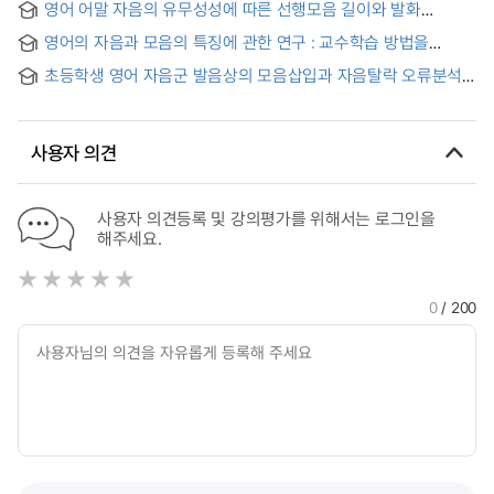
Consonants
영어 어말 자음의 유무성성에 따른 선행모음 길이와 발화
by Korean 4th Graders: Focused on Word-Initial
능숙도와의 관계 연구 : 초등 영어학습자 발화를 중심으로
Consonant Clusters Beginning with Stops
영어의 자음과 모음의 특징에 관한 연구 : 교수학습 방법을
중심으로 = Characteristics of English Consonants and
초등학생 영어 자음군 발음상의 모음삽입과 자음탈락 오류분석
Vowels
= Epenthesis and Deletion in the Interlanguage of Korean
Elementary School Children
사용자 의견
사용자 의견등록 및 강의평가를 위해서는 로그인을
해주세요.
0
/ 200