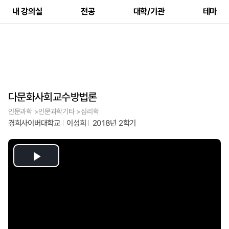
내 강의실
전공
대학/기관
테마
다문화사회교수방법론
인문과학 >인문과학기타 >심리학
경희사이버대학교
이성희
2018년 2학기
Play
Video