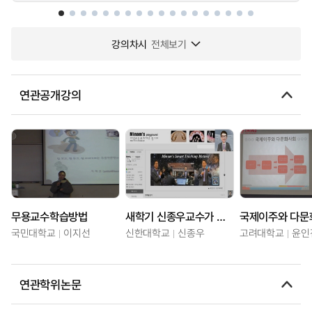
강의차시
전체보기
연관공개강의
무용교수학습방법
새학기 신종우교수가 진행하는 수강학생들의 특성(자기소개, 비전, 요청사항) 사전 인지로 학습목표 높이는 방법
국제이주와 다문
국민대학교
이지선
신한대학교
신종우
고려대학교
윤인
연관학위논문