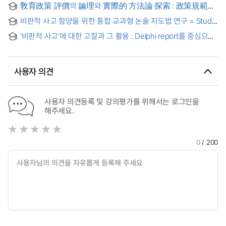
敎育政策 評價의 論理와 實際的 方法論 探索 : 政策規範에
Enhancing Critical Thinking : Focusing on Opposition of
대한 評價方法을 중심으로 = (A) study of the logic and
Relations·Inference and Replacement Rules·Error of Logic
비판적 사고 함양을 위한 통합 교과형 논술 지도법 연구 = Study
practical methodology of educational policy evaluation :
on the intersubjected essay writing method through critical
focused on the evaluation method for policy norm
'비판적 사고'에 대한 고찰과 그 활용 : Delphi report를 중심으로
thingking
사용자 의견
사용자 의견등록 및 강의평가를 위해서는 로그인을
해주세요.
0
/ 200