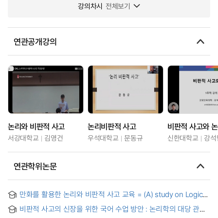
강의차시
전체보기
연관공개강의
논리와 비판적 사고
논리비판적 사고
비판적 사고와 
서강대학교
김영건
우석대학교
문동규
신한대학교
강석
연관학위논문
만화를 활용한 논리와 비판적 사고 교육 = (A) study on Logic
and Critical Thinking with Comics
비판적 사고의 신장을 위한 국어 수업 방안 : 논리학의 대당 관계·
추론 및 대치 규칙·오류를 중심으로 = Korean Instruction for