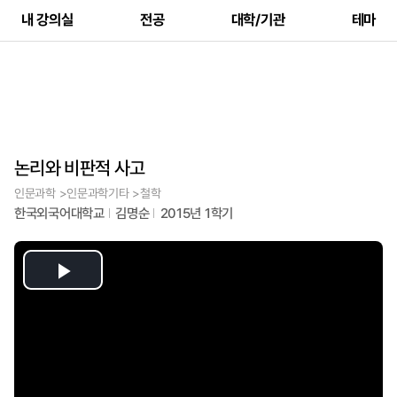
내 강의실
전공
대학/기관
테마
논리와 비판적 사고
인문과학 >인문과학기타 >철학
한국외국어대학교
김명순
2015년 1학기
Play
Video