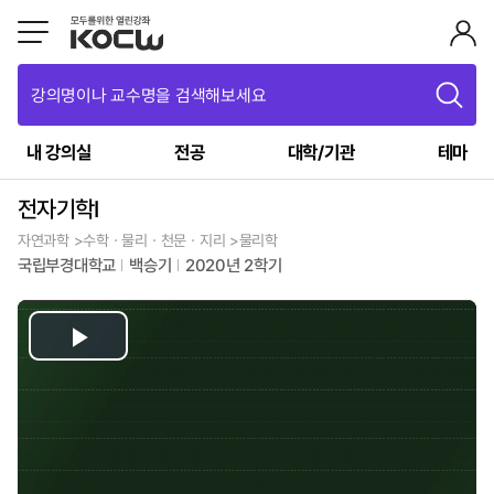
강의명이나 교수명을 검색해보세요
내 강의실
전공
대학/기관
테마
전자기학I
자연과학 >수학ㆍ물리ㆍ천문ㆍ지리 >물리학
국립부경대학교
백승기
2020년 2학기
Play
Video