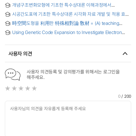
사건도표를 이용한 수업방법의 제안 = (An) investigation of
개념구조변화모형에 기초한 특수상대론 이해과정에서
secondary student’s understanding of basic concepts in
개입유형별 반응 특성과 확신유형에 따른 개념변화 특성 =
special relativity and Proposal about teaching method
시공간도표에 기초한 특수상대론 시각화 자료 개발 및 적용 효과
(The)properties conceptual change by the conviction
using virtual reality and event-diagram
types and of the responses by the intervention types in
時空間도형을 利用한 特殊相對論 敎材 = (A) teaching
understanding special relativity based on conceptual
material of special relativity with space time diagrams
structure change model
Using Genetic Code Expansion to Investigate Electron
Transfer and Protein Electrostatics in the Photosynthetic
Reaction Center
사용자 의견
사용자 의견등록 및 강의평가를 위해서는 로그인을
해주세요.
0
/ 200