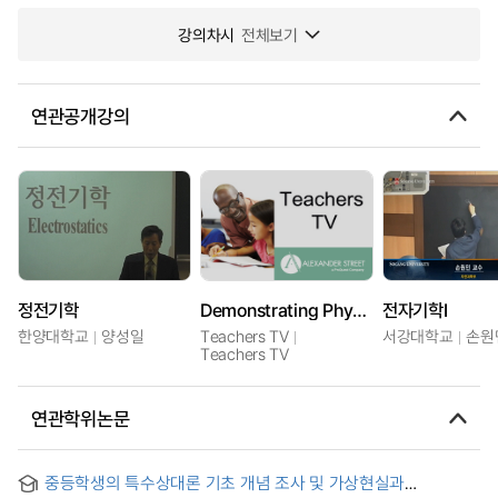
강의차시
전체보기
연관공개강의
정전기학
Demonstrating Physics: Electrostatics etc
전자기학I
한양대학교
양성일
Teachers TV
서강대학교
손원
Teachers TV
연관학위논문
중등학생의 특수상대론 기초 개념 조사 및 가상현실과