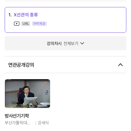
1.
X선관의 종류
URL
자막제공
강의차시
전체보기
연관공개강의
방사선기기학
부산가톨릭대학교
강세식