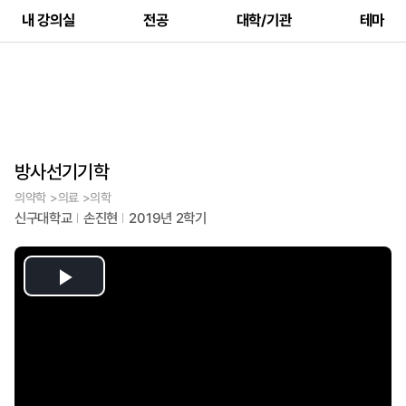
내 강의실
전공
대학/기관
테마
방사선기기학
의약학 >의료 >의학
신구대학교
손진현
2019년 2학기
Play
Video