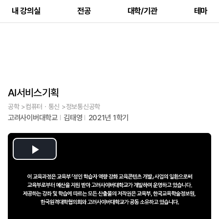
내 강의실
전공
대학/기관
테마
AI서비스기획
공학 >컴퓨터ㆍ통신 >정보통신공학
고려사이버대학교
김태영
2021년 1학기
Play
Video