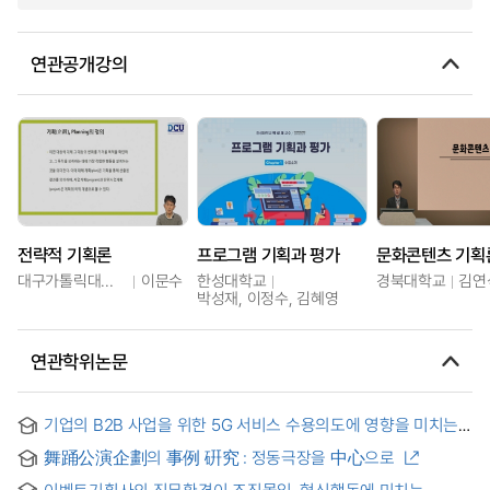
연관공개강의
전략적 기획론
프로그램 기획과 평가
문화콘텐츠 기획
대구가톨릭대학교
이문수
한성대학교
경북대학교
김연
박성재, 이정수, 김혜영
연관학위논문
기업의 B2B 사업을 위한 5G 서비스 수용의도에 영향을 미치는
요인에 관한 연구 : IT 회사의 사업기획자 중심으로 = A study
舞踊公演企劃의 事例 硏究 : 정동극장을 中心으로
on factors affecting 5G service acceptance intention for
B2B of enterprises : focused on business planners of IT
이벤트기획사의 직무환경이 조직몰입, 혁신행동에 미치는