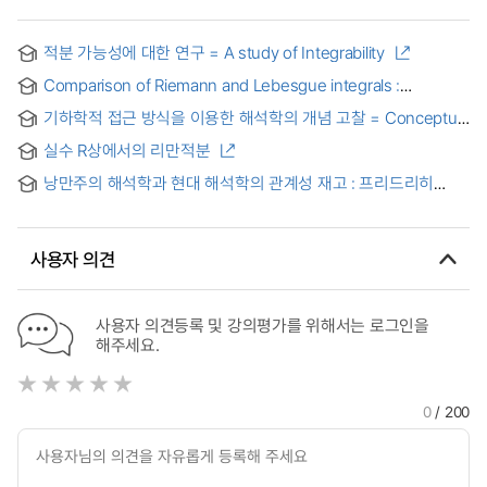
적분 가능성에 대한 연구 = A study of Integrability
Comparison of Riemann and Lebesgue integrals :
리만積分과 르베크積分의 比較硏究
기하학적 접근 방식을 이용한 해석학의 개념 고찰 = Conceptual
study of analysis using geometric approach
실수 R상에서의 리만적분
낭만주의 해석학과 현대 해석학의 관계성 재고 : 프리드리히
슐레겔과 한스-게오르크 가다머의 해석학을 중심으로 =
Überdenken des Verhältnisses zwischen romantischer
und moderner Hermeneutik: mit dem Fokus auf Friedrich
사용자 의견
Schlegel und Hans-Georg Gadamer
사용자 의견등록 및 강의평가를 위해서는 로그인을
해주세요.
0
/ 200