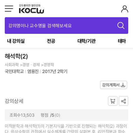
강의명이나 교수명을 검색해보세요
내 강의실
전공
대학/기관
테마
해석학(2)
사회과학 >경영ㆍ경제 >경영학
국민대학교
염용진
2017년 2학기
강의계획서
강의상세
조회수13,503
평점
/5
(0)
미적분학과 해석학(1)의 기본지식을 기반으로 진행되는 해석학(2) 과정이
다. 위상수학의 관점에서 실수체계를 간략히 살펴본 후, 리만적분과 함수