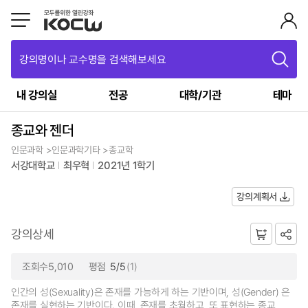
강의명이나 교수명을 검색해보세요
내 강의실
전공
대학/기관
테마
종교와 젠더
인문과학 >인문과학기타 >종교학
서강대학교
최우혁
2021년 1학기
강의계획서
강의상세
조회수5,010
평점
5/5
(1)
인간의 성(Sexuality)은 존재를 가능하게 하는 기반이며, 성(Gender) 은
존재를 실현하는 기반이다. 이때, 존재를 초월하고, 또 표현하는 종교