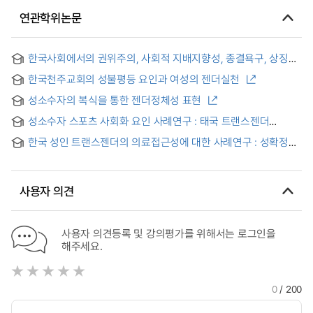
연관학위논문
한국사회에서의 권위주의, 사회적 지배지향성, 종결욕구, 상징적
위협감 및 종교가 트랜스젠더 편견에 미치는 영향 : 성별의
한국천주교회의 성불평등 요인과 여성의 젠더실천
조절효과 = The effect of authoritarianism, social dominance
orientation, need for closure, symbolic threats and religion
성소수자의 복식을 통한 젠더정체성 표현
on transgender prejudice in Korea: Moderating effects of
gender
성소수자 스포츠 사회화 요인 사례연구 : 태국 트랜스젠더
중심으로
한국 성인 트랜스젠더의 의료접근성에 대한 사례연구 : 성확정
의료서비스 이용 경험을 중심으로 = A Case Study on
Healthcare Access for Transgender Adults in Korea:
Focusing on Experiences with Gender-Affirming Medical
사용자 의견
Services
사용자 의견등록 및 강의평가를 위해서는 로그인을
해주세요.
0
/ 200